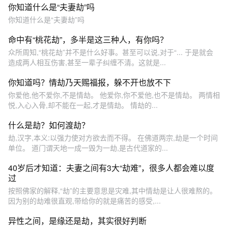
你知道什么是“夫妻劫”吗
你知道什么是“夫妻劫”吗
命中有“桃花劫”，多半是这三种人，有你吗？
众所周知,“桃花劫”并不是什么好事。甚至可以说,对于“... 于是就会
造成两人相互伤害,甚至一辈子纠缠不清。这就是...
你知道吗？情劫乃天赐福报，躲不开也放不下
你爱他,他不爱你,不是情劫。 他爱你,你不爱他,也不是情劫。 两情相
悦,入心入骨,却不能在一起,才是情劫。 情劫的...
什么是劫？如何渡劫？
劫,汉字,本义:以强力使对方欲去而不得。 在佛道两宗,劫是一个时间
单位。 道门谓天地一成一毁为一劫,是古代道家的...
40岁后才知道：夫妻之间有3大“劫难”，很多人都会难以度
过
按照佛家的解释,“劫”的主要意思是灾难,其中情劫是让人很难熬的。
因为别的劫难很直观,带给你的就是痛苦的感受,...
异性之间，是缘还是劫，其实很好判断