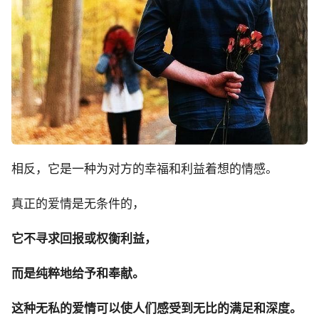
相反，它是一种为对方的幸福和利益着想的情感。
真正的爱情是无条件的，
它不寻求回报或权衡利益，
而是纯粹地给予和奉献。
这种无私的爱情可以使人们感受到无比的满足和深度。