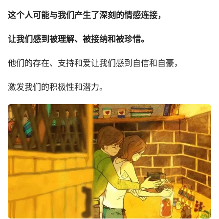
这个人可能与我们产生了深刻的情感连接，
让我们感到被理解、被接纳和被珍惜。
他们的存在、支持和爱让我们感到自信和自豪，
激发我们的积极性和潜力。