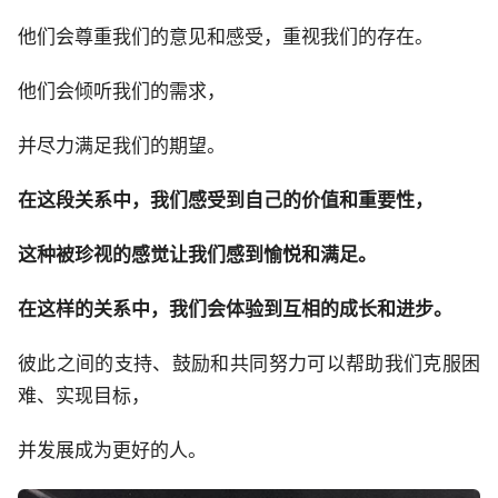
他们会尊重我们的意见和感受，重视我们的存在。
他们会倾听我们的需求，
并尽力满足我们的期望。
在这段关系中，我们感受到自己的价值和重要性，
这种被珍视的感觉让我们感到愉悦和满足。
在这样的关系中，我们会体验到互相的成长和进步。
彼此之间的支持、鼓励和共同努力可以帮助我们克服困
难、实现目标，
并发展成为更好的人。