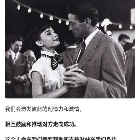
我们会激发彼此的创造力和激情，
相互鼓励和推动对方走向成功。
这个人会在我们需要帮助和支持时站在我们身边，