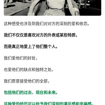
这种感受也涉及到我们对对方的深刻的爱和依恋。
我们不仅仅是喜欢对方的外表或某些特质，
而是真正地爱上了他们整个人。
我们爱他们的好处，
也爱他们的缺点和独特之处。
我们愿意接受他们的全部，
包括他们的过去、现在和未来。
这种爱的经历可以给予我们深刻的满足感和幸福感。