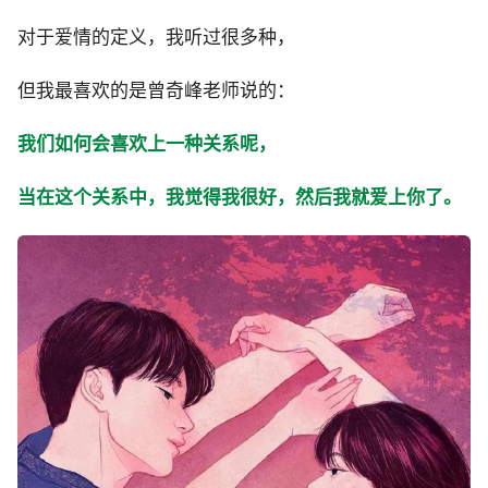
对于爱情的定义，我听过很多种，
但我最喜欢的是曾奇峰老师说的：
我们如何会喜欢上一种关系呢，
当在这个关系中，我觉得我很好，然后我就爱上你了。