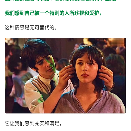
我们感到自己被一个特别的人所珍视和爱护，
这种情感是无可替代的。
它让我们感到充实和满足，