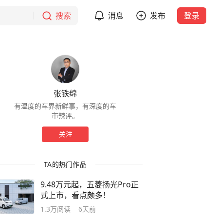
搜索
消息
发布
登录
张铁绵
有温度的车界新鲜事，有深度的车
市辣评。
关注
TA的热门作品
9.48万元起，五菱扬光Pro正
式上市，看点颇多！
1.3万
阅读
6天前