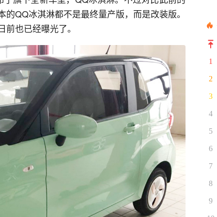
本的QQ冰淇淋都不是最终量产版，而是改装版。
日前也已经曝光了。
1
2
3
4
5
6
7
8
9