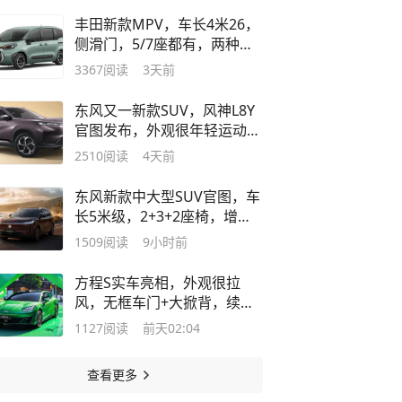
丰田新款MPV，车长4米26，
侧滑门，5/7座都有，两种动
力
3367
阅读
3天前
东风又一新款SUV，风神L8Y
官图发布，外观很年轻运动，
配发光车标
2510
阅读
4天前
东风新款中大型SUV官图，车
长5米级，2+3+2座椅，增
程、纯电都有
1509
阅读
9小时前
方程S实车亮相，外观很拉
风，无框车门+大掀背，续航
可达900km
1127
阅读
前天02:04
查看更多