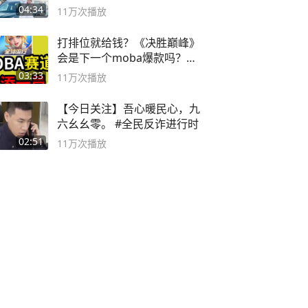
封40小时全录
04:34
11万
次播放
打排位就给钱？《决胜巅峰》
会是下一个moba爆款吗？#
决胜巅峰
03:33
11万
次播放
【今日关注】吾心暖民心，九
六幺幺零。 #全民反诈进行时
02:51
11万
次播放