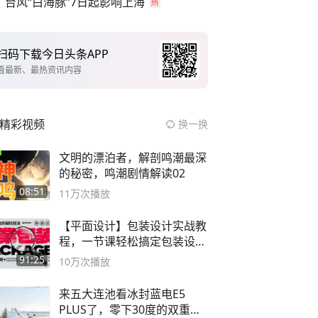
台风“白海豚”7日起影响上海
扫码下载今日头条APP
看最新、最热资讯内容
精彩视频
换一换
文明的漂泊者，解剖鸣潮最深
的秘密，鸣潮剧情解读02
08:51
11万
次播放
【平面设计】包装设计实战教
程，一节课轻松搞定包装设计
流程！
91:25
10万
次播放
来五大连池看冰封蓝电E5
PLUS了，零下30度的双重冰