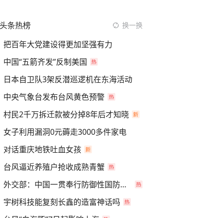
头条热榜
换一换
把百年大党建设得更加坚强有力
中国“五箭齐发”反制美国
日本自卫队3架反潜巡逻机在东海活动
中央气象台发布台风黄色预警
村民2千万拆迁款被分掉8年后才知晓
女子利用漏洞0元薅走3000多件家电
对话重庆地铁吐血女孩
台风逼近养殖户抢收成熟青蟹
外交部：中国一贯奉行防御性国防政策
宇树科技能复刻长鑫的造富神话吗