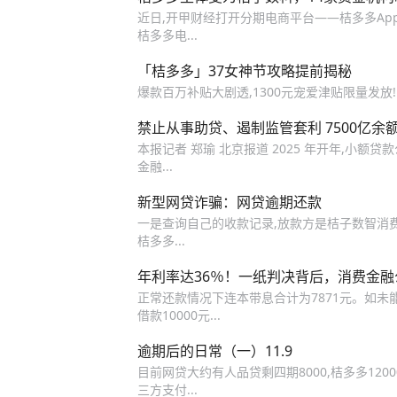
近日,开甲财经打开分期电商平台——桔多多Ap
桔多多电...
「桔多多」37女神节攻略提前揭秘
爆款百万补贴大剧透,1300元宠爱津贴限量发放
禁止从事助贷、遏制监管套利 7500亿余
本报记者 郑瑜 北京报道 2025 年开年,小额贷
金融...
新型网贷诈骗：网贷逾期还款
一是查询自己的收款记录,放款方是桔子数智消费贷
桔多多...
年利率达36％！一纸判决背后，消费金
正常还款情况下连本带息合计为7871元。如未能按期
借款10000元...
逾期后的日常（一）11.9
目前网贷大约有人品贷剩四期8000,桔多多120
三方支付...