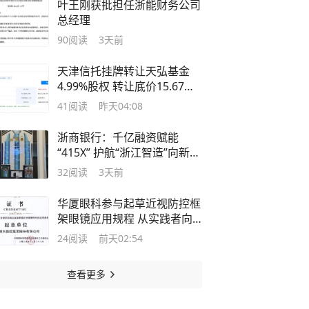
叶王刚获批担任浙能财务公司
总经理
90
阅读
3天前
天津信托挂牌转让天弘基金
4.99%股权 转让底价15.67亿
元
41
阅读
昨天04:08
浙商银行：千亿融资赋能
“415X” 护航“浙江智造”向新而
行
32
阅读
3天前
华厦眼科参与起草近视防控框
架眼镜应用规程 从实践者向
标准制定者跃迁
24
阅读
前天02:54
查看更多