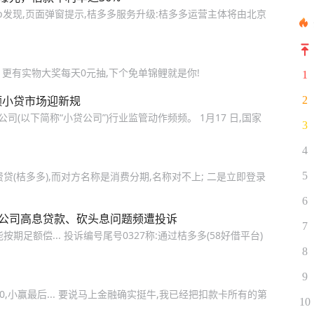
p发现,页面弹窗提示,桔多多服务升级:桔多多运营主体将由北京
! 更有实物大奖每天0元抽,下个免单锦鲤就是你!
1
额小贷市场迎新规
2
款公司(以下简称“小贷公司”)行业监管动作频频。 1月17 日,国家
3
4
(桔多多),而对方名称是消费分期,名称对不上; 二是立即登录
5
6
融公司高息贷款、砍头息问题频遭投诉
7
足额偿... 投诉编号尾号0327称:通过桔多多(58好借平台)
8
9
00,小赢最后... 要说马上金融确实挺牛,我已经把扣款卡所有的第
10