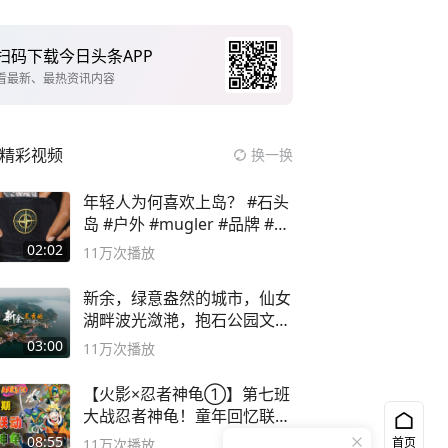
扫码下载今日头条APP
看最新、最热资讯内容
精彩视频
换一换
年轻人为何喜欢上岛？ #石头
岛 #户外 #mugler #品牌 #足
球流氓
02:02
11万
次播放
新余，绿意盎然的城市，仙女
湖畔波光潋滟，抱石公园文化
深邃……
03:00
11万
次播放
【火影×忍者神龟①】第七班
大战忍者神龟！童年回忆联动
论武？
08:55
首页
11万
次播放