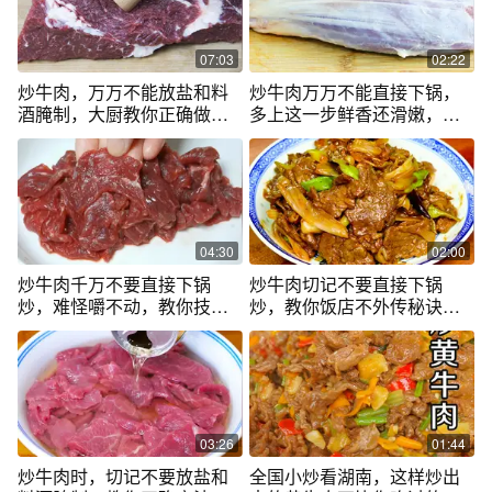
菜！#粤菜#炒牛肉#徐嘉乐
07:03
02:22
炒牛肉，万万不能放盐和料
炒牛肉万万不能直接下锅，
酒腌制，大厨教你正确做
多上这一步鲜香还滑嫩，实
法，肉不老不柴
用又接地气
04:30
02:00
炒牛肉千万不要直接下锅
炒牛肉切记不要直接下锅
炒，难怪嚼不动，教你技
炒，教你饭店不外传秘诀，
巧，鲜香又滑嫩
鲜嫩不柴不脱浆
03:26
01:44
炒牛肉时，切记不要放盐和
全国小炒看湖南，这样炒出