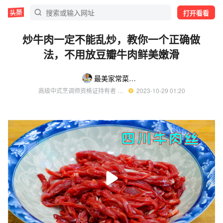
打开看看
炒牛肉一定不能乱炒，教你一个正确做
法，不用放豆瓣牛肉鲜美嫩滑
最美家常菜刘凯
高级中式烹调师资格证持有者 优质美食领域创作者
  2023-10-29 01:20