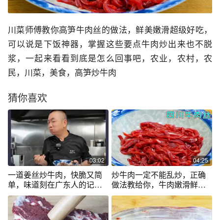
川菜师傅教你高笋牛肉丝的做法，鲜美嫩滑超级好吃，
可以说是下饭神器，掌握这些要点牛肉炒出来也不脱
浆，一起来看看到底是怎么回事吧，农业，农村，农
民，川菜，美食，高笋炒牛肉
猜你喜欢
03:02
04:25
一道姜丝炒牛肉，快脆又简
炒牛肉一定不能乱炒，正确
单，味道刻在广东人的记忆
做法教给你，牛肉嫩滑鲜嫩
里。跟着乐哥做，坚持三个
一点都不柴
一，唯一的难点就是能不能
买到好牛肉。姜丝炒牛肉~上