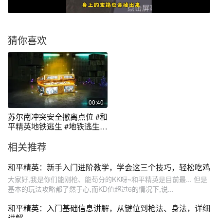
猜你喜欢
00:40
苏尔南冲突安全撤离点位 #和
平精英地铁逃生 #地铁逃生摸
金搜打撤
相关推荐
和平精英：新手入门进阶教学，学会这三个技巧，轻松吃鸡
大家好,我是你们能刚枪、能苟分的KK呀~和平精英是目前最... 但是
基本的玩法攻略都了然于心,而KD值超过6的情况下,说...
和平精英：入门基础信息讲解，从键位到枪法、身法，详细
讲解