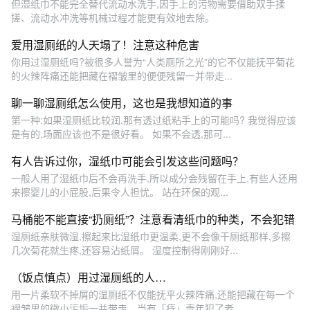
但湿纸巾不能完全替代流动水洗手,因手上的污物需要借助双手揉
搓、流动水冲洗等机械过程才能更有效地去除。
爱用湿厕纸的人天塌了！注意这种危害
你用过湿厕纸吗?被很多人誉为“人类厕所之光”的它不仅能抚平菊花
的火辣阵痛还能把藏在褶皱里的便便残留一并带走...
聊一聊湿厕纸怎么使用，这也是我想知道的事
第一种:如果湿厕纸比较润,那有透过纸粘手上的可能吗? 我觉得应该
是有的,场面应该也不是很好看。 如果不会透,那可...
有人告诉过你，湿纸巾可能会引发这些问题吗？
一般人用了湿纸巾后不会再洗手,所以成分会残留在手上,有些人还用
来擦婴儿的小屁股,后果令人担忧。 站在环保的观...
马桶能不能直接“扔厕纸”？注意看清纸巾的种类，不会犯错
湿厕纸亲肤微湿,擦起来比湿纸巾更温柔,更不会像干厕纸那样,多擦
几次菊花就生疼,还容易沾纸屑。 湿度控制得刚刚好...
（饭点慎点）用过湿厕纸的人…
用一片柔软不掉屑的湿厕纸不仅能抚平火辣阵痛,还能把藏在每一个
褶皱里的微小污垢一并带走。当有「痔」青年犯了老...