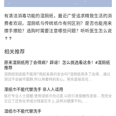
有清洁消毒功能的湿厕纸，最近广受追求精致生活的消
费者欢迎。湿厕纸与传统纸巾有何区别？是否也能用来
擦手擦脸？选购时需要注意哪些问题？听听医生怎么说
↑↑
相关推荐
原来湿厕纸用了会得病？辟谣！怎么挑选看这条！#湿厕纸
推荐
湿厕纸到底能不能用?用起来真的安全吗?湿厕纸用多了会得... 通过
测试不会破坏菌群,所以用着特别安心。用完直接丢在...
溼纸巾不能代替洗手 非人人适用
医疗专业人士提醒,使用湿纸巾勿过度,以防引发接触性皮肤... 而完全
忘记了还有化学成分残留在手上,这样对健康不利。...
湿纸巾不能代替洗手