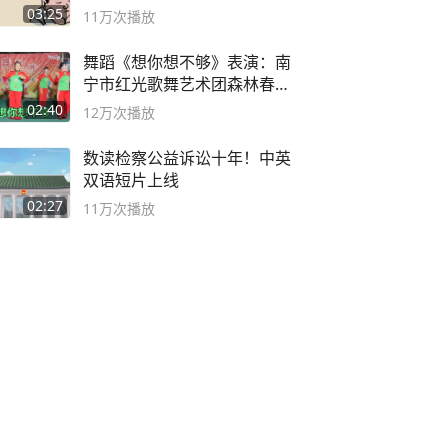
03:25
11万
次播放
舞蹈《想你想不够》表演：南
宁市红光歌舞艺术团森林春红
舞蹈队。
02:40
12万
次播放
数读检察公益诉讼十年！中英
双语短片上线
02:27
11万
次播放