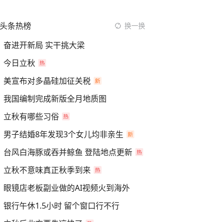
头条热榜
换一换
奋进开新局 实干挑大梁
今日立秋
美宣布对多晶硅加征关税
我国编制完成新版全月地质图
立秋有哪些习俗
男子结婚8年发现3个女儿均非亲生
台风白海豚或吞并鲸鱼 登陆地点更新
立秋不意味真正秋季到来
眼镜店老板副业做的AI视频火到海外
银行午休1.5小时 留个窗口行不行