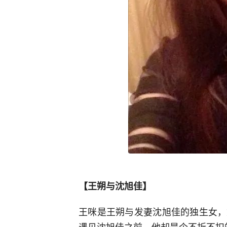
【王朔与沈旭佳】
王咪是王朔与发妻沈旭佳的独生女，
遇见沈旭佳之前，他却是个不折不扣