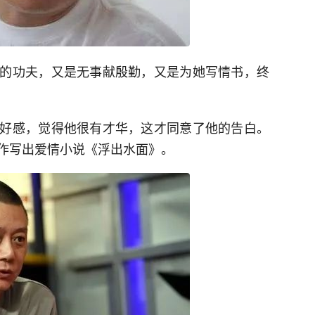
的功夫，又是无事献殷勤，又是为她写情书，终
好感，觉得他很有才华，这才同意了他的告白。
作写出爱情小说《浮出水面》。