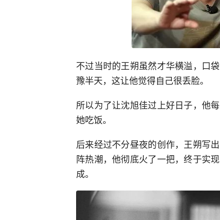
不过当时的王朔虽然才华横溢，口袋
豫半天，这让他觉得自己很丢脸。
所以为了让沈旭佳过上好日子，他每
她吃饭。
后来经过不分昼夜的创作，王朔写出
阵热潮，他彻底火了一把，终于实现
成。