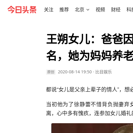
关注
推荐
北京
视频
财经
科
王朔女儿：爸爸
名，她为妈妈养
2020-08-14 19:50
·
比目娱乐
原创
都说“女儿是父亲上辈子的情人”，想
当初他为了徐静蕾不惜背负抛妻弃
离，心中多有愧疚，连参加女儿婚礼