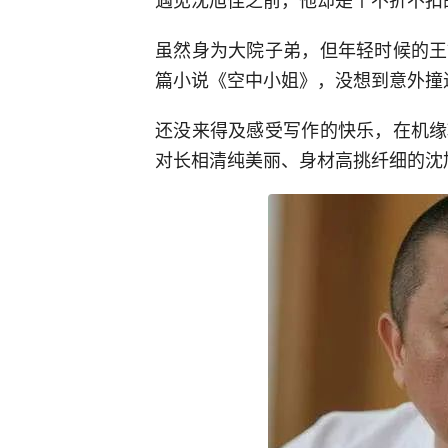
虽然身为大院子弟，但年轻时候的王
篇小说《空中小姐》，没想到意外撞
还没来得及感受写作的快乐，在机缘
对长相清纯美丽、身材高挑纤细的沈