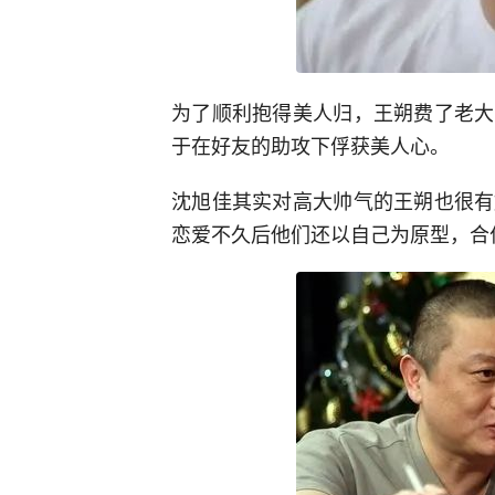
为了顺利抱得美人归，王朔费了老大
于在好友的助攻下俘获美人心。
沈旭佳其实对高大帅气的王朔也很有
恋爱不久后他们还以自己为原型，合