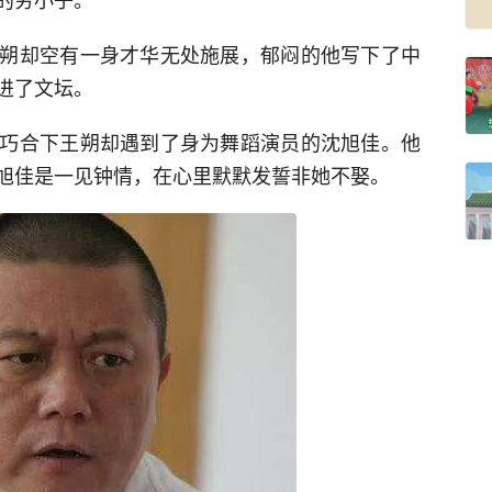
朔却空有一身才华无处施展，郁闷的他写下了中
进了文坛。
巧合下王朔却遇到了身为舞蹈演员的沈旭佳。他
旭佳是一见钟情，在心里默默发誓非她不娶。