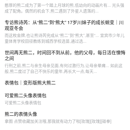
憨厚的熊二成为了第一个踏上月球的熊,低幼向的动画片有... 光头强
成了配角。偶然的机会下,熊二遇到了外星人遗落的...
专访熊诗芮：从“熊二”到“熊大” 17岁川妹子的成长蜕变｜川
观亚冬会
而这枚金牌,也让熊诗芮完成从“熊二”到“熊大”,甚至“... 宜宾市少年儿
童体育学校田径教练到城西学校选苗,通过选...
世间再无熊二，时间回不到从前，他的父母，每日活在懊悔
之间
行刑之前,熊二与亲生母亲见面,有何过激行为,让母亲晕瘫... 如此这
般,熊二度过了自己不快乐的童年,再长大一点,每天...
表情包｜变形版熊大熊二
可爱熊二头像表情包
可爱熊二头像表情包
熊二的表情头像
拿图 点赞收藏加关注哦,那我就有动力了啦[玫瑰][玫瑰][碰拳]