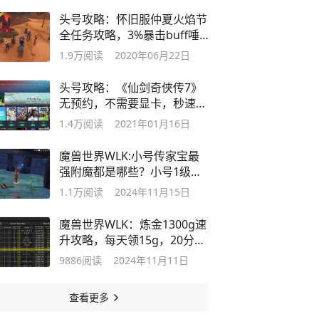
头号攻略：怀旧服仲夏火焰节
全任务攻略，3%暴击buff唾
手可得
1.9万
阅读
2020年06月22日
头号攻略：《仙剑奇侠传7》
无预约，不需要显卡，秒速可
玩
1.4万
阅读
2021年01月16日
魔兽世界WLK:小号传家宝最
强附魔都是哪些？小号1级都
能用
1.1万
阅读
2024年11月15日
魔兽世界WLK：炼金1300g速
升攻略，每天领15g，20分钟
升完！
9886
阅读
2024年11月11日
查看更多