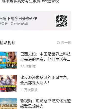
越来越多高分考生放弃985选警校
扫码下载今日头条APP
看最新、最热资讯内容
精彩视频
换一换
巴西夫妇：中国是世界上科技
最先进的国家，他们生活在
2999年
18:10
7万
次播放
比反派还像反派的正派主角，
全员都是大恶人！
06:02
11万
次播放
微视频｜追随总书记文化足迹
感受思想伟力