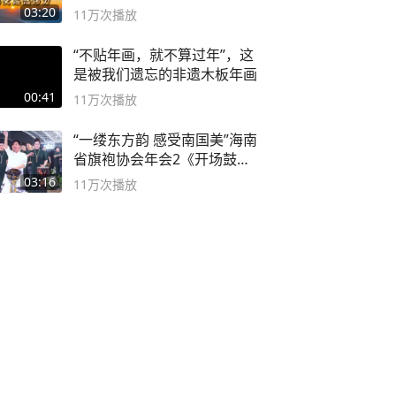
03:20
11万
次播放
“不贴年画，就不算过年”，这
是被我们遗忘的非遗木板年画
00:41
11万
次播放
“一缕东方韵 感受南国美”海南
省旗袍协会年会2《开场鼓》
二团
03:16
11万
次播放