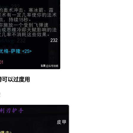
膀可以过度用
！