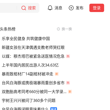
搜索
消息
发布
登录
头条热榜
换一换
乐享全民健身 共筑健康中国
新疆女孩在天津偶遇支教老师哭红眼
以媒：穆杰塔巴被紧急送医情况危急
上半年国内居民出游人次34.63亿
暴雨致棺材厂14副棺材被冲走
台风白海豚或携极端暴雨重创多省市
双胞胎高考同考660分被同一大学录取
宇树王兴兴被问了360多个问题
台风白海豚闭眼意味着什么