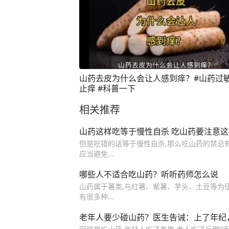
山药去皮为什么会让人感到痒？#山药过
止痒 #科普一下
相关推荐
山药这样吃等于慢性自杀 吃山药要注意
但是吃错的话等于慢性自杀,那么吃山药的禁忌有哪
应当避免...
哪些人不适合吃山药？听听药师怎么说
山药属于薯类,与红薯、紫薯、芋头、土豆等为
有很多种...
老年人要少碰山药？医生告诫：上了年纪，