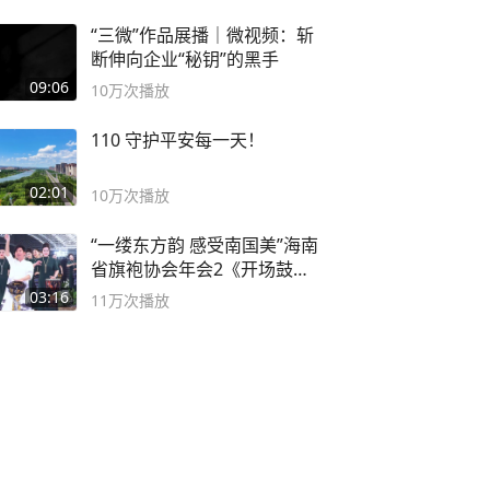
“三微”作品展播｜微视频：斩
断伸向企业“秘钥”的黑手
09:06
10万
次播放
110 守护平安每一天！
02:01
10万
次播放
“一缕东方韵 感受南国美”海南
省旗袍协会年会2《开场鼓》
二团
03:16
11万
次播放