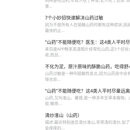
同样是吃山药,年轻人吃了养胃,老人吃了反倒“添堵
食...
7个小妙招快速解决山药过敏
因为不是所有人在接触山药时都有这种症状,因此还
最快的止...
“山药”不能随便吃？医生：这4类人平时
来百度APP畅享高清图片经常吃山药,这5个好处
收,而且...
不化为泥，原汁原味的酥脆山药，吃得舒
山药过敏是一种叫接触性皮炎,因为山药皮中含有
咙也会...
“山药”不能随便吃？这4类人平时尽量远
山药,又叫淮山、薯蓣,是一种多年生草本植物。
软,略带...
清炒淮山（山药）
描述:最近特别迷恋清炒淮山,非常清的清炒,加了
会痒痒的...