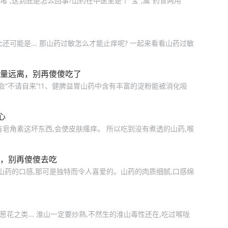
”,这到底是怎么回事?山药在中医里是个“宝”,属“药食两用”
可能是... 那山药过敏怎么才能止痒呢? 一起来看看山药过敏
尽量远离，别再傻傻吃了
会“不请自来”!1、健脾益胃山药中含有丰富的淀粉能被消化吸
心
皂角素这坏东西,会使皮肤瘙痒。 所以吃到没有煮透的山药,喉
离，别再傻傻去吃
山药的口感,那可是独特而令人喜爱的。山药的肉质细腻,口感绵
葱花之类... 淮山一定要炒熟,不然生的淮山毒性还在,吃过喉咙