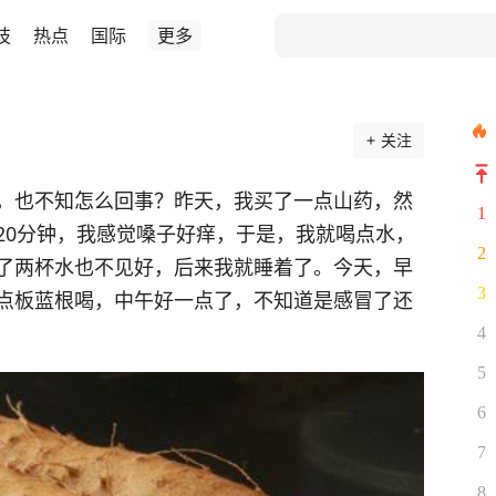
技
热点
国际
更多
关注
，也不知怎么回事？昨天，我买了一点山药，然
1
20分钟，我感觉嗓子好痒，于是，我就喝点水，
2
了两杯水也不见好，后来我就睡着了。今天，早
3
点板蓝根喝，中午好一点了，不知道是感冒了还
4
5
6
7
8