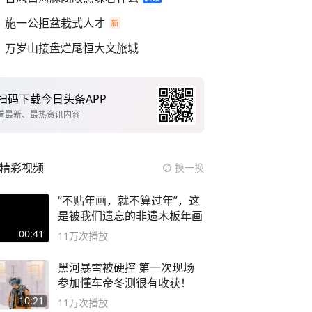
施一公拒盆栽式人才
万岁山接盘烂尾恒大文旅城
扫码下载今日头条APP
看最新、最热资讯内容
精彩视频
换一换
“不贴年画，就不算过年”，这
是被我们遗忘的非遗木板年画
00:41
11万
次播放
黑河暴雪被硬控 第一次现场
参加懂车帝冬测很有收获！
10:21
11万
次播放