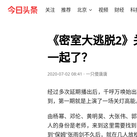
关注
推荐
北京
视频
财经
科
《密室大逃脱2》
一起了？
2020-07-02 08:41
·
一只傻唐唐
经过多次延期播出后，千呼万唤始出
到，第一期就是上演了一场关灯高能
由杨幂、邓伦、黄明昊、大张伟、郭
人的身份是老师，来到这里需要找到
到“保姆”张雨剑不久后，就在几人放