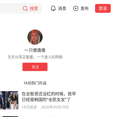
搜索
消息
发布
登录
一只傻唐唐
天天分享正能量，一个迷人的甩锅
关注
TA的热门作品
在全智贤还没红的时候，就早
已经是韩国的“全民女友”了
18万
阅读
2020年05月19日