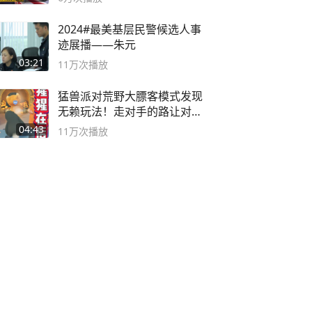
2024#最美基层民警候选人事
迹展播——朱元
03:21
11万
次播放
猛兽派对荒野大膘客模式发现
无赖玩法！走对手的路让对手
无路可走
04:43
11万
次播放