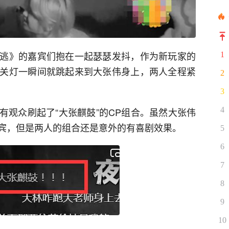
逃》的嘉宾们抱在一起瑟瑟发抖，作为新玩家的
1
关灯一瞬间就跳起来到大张伟身上，两人全程紧
2
3
4
有观众刷起了“大张麒鼓”的CP组合。虽然大张伟
宾，但是两人的组合还是意外的有喜剧效果。
5
6
7
8
9
10