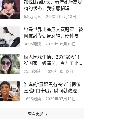
都说Lisa腿长，看清她坐高脚
椅的状态，我宁愿腿短
6.5万
阅读
2020年05月18日
她是世界比基尼大赛冠军，被
网友封为健身女神，形体与健
康同在
3005
阅读
2020年05月19日
俩人因戏生情，23岁嫁大11
岁国家一级演员，今儿子比爸
爸还帅气
2550
阅读
2020年06月28日
谁说的“丑跟黑有关”? 当把伍
嘉成P白十度，瞬间就改观了
1696
阅读
2020年07月13日
查看更多