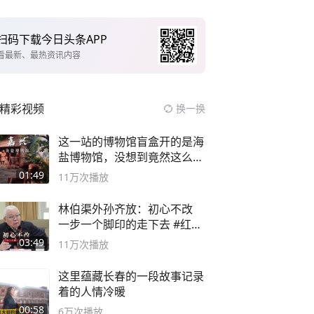
扫码下载今日头条APP
看最新、最热资讯内容
精彩视频
换一换
这一站的博物馆盲盒开的是海
盐博物馆，没想到竟然这么好
逛！
01:49
11万
次播放
林伯渠外孙齐放：初心不改
一步一个脚印的走下去 #红船
论坛
03:49
11万
次播放
这里蕴藏长春的一段故事记录
着的人情冷暖
00:58
6万
次播放