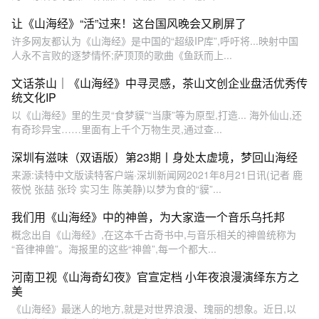
让《山海经》“活”过来！这台国风晚会又刷屏了
许多网友都认为《山海经》是中国的“超级IP库”,呼吁将...映射中国
人永不言败的逐梦情怀;萨顶顶的歌曲《鱼跃而上...
文话茶山｜《山海经》中寻灵感，茶山文创企业盘活优秀传
统文化IP
以《山海经》里的生灵“食梦貘”“当康”等为原型,打造... 海外仙山,还
有奇珍异宝……里面有上千个万物生灵,通过查...
深圳有滋味（双语版）第23期丨身处太虚境，梦回山海经
来源:读特中文版读特客户端·深圳新闻网2021年8月21日讯(记者 鹿
筱悦 张喆 张玲 实习生 陈美静)以梦为食的“貘”...
我们用《山海经》中的神兽，为大家造一个音乐乌托邦
概念出自《山海经》,在这本千古奇书中,与音乐相关的神兽统称为
“音律神兽”。海报里的这些“神兽”,每一个都大...
河南卫视《山海奇幻夜》官宣定档 小年夜浪漫演绎东方之
美
《山海经》最迷人的地方,就是对世界浪漫、瑰丽的想象。近日,以