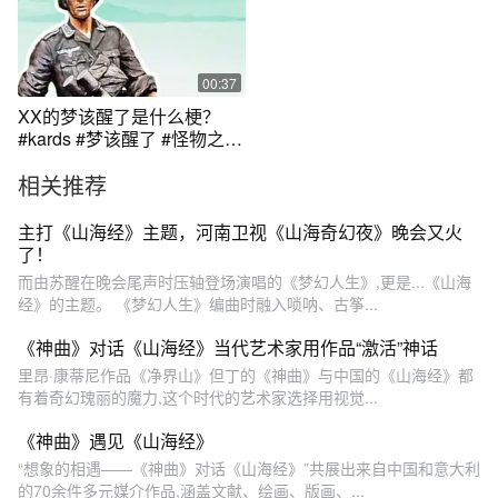
00:37
XX的梦该醒了是什么梗？
#kards #梦该醒了 #怪物之歌
#梗 #内容启发搜索
相关推荐
主打《山海经》主题，河南卫视《山海奇幻夜》晚会又火
了！
而由苏醒在晚会尾声时压轴登场演唱的《梦幻人生》,更是...《山海
经》的主题。 《梦幻人生》编曲时融入唢呐、古筝...
《神曲》对话《山海经》当代艺术家用作品“激活”神话
里昂·康蒂尼作品《净界山》但丁的《神曲》与中国的《山海经》都
有着奇幻瑰丽的魔力,这个时代的艺术家选择用视觉...
《神曲》遇见《山海经》
“想象的相遇——《神曲》对话《山海经》”共展出来自中国和意大利
的70余件多元媒介作品,涵盖文献、绘画、版画、...