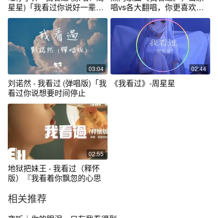
星星)「我看过你说好一辈
唱vs各大翻唱，你更喜欢哪
子，我看过
位？
03:04
02:44
刘诺然 - 我看过 (弹唱版)「我
《我看过》-周星星
看过你说想要时间停止
02:55
地狱把妹王 - 我看过（释怀
版）『我看着你飘忽的心思
相关推荐