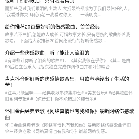
夜听｜你的眼泪，只有我看得到
而那些见过我们眼泪的少数人,大抵最终都成为了我们最信任的人。
“我看过你哭·拜伦(英)一我看过你哭——一滴明亮...
给你推荐20首最好听的伤感歌曲，首首经典
故事若不曲折,怎能教人成长,可惜故事太长,只有悲伤的歌曲陪着我
歌唱。 下面给大家推荐20首网络流行的好听伤感歌...
介绍一些伤感歌曲，听了能让人流泪的
#有哪些让你听了泪奔的歌曲#1、《其实我很在乎你》《其... 是由
90后独立音乐人马旭东独立完成作词作曲并和叶钟晴合...
盘点抖音超好听的伤感情歌合集，用歌声演绎出了生活的
苦！
#往事只能回味——经典老歌串烧集中营# #美友音乐# #经典歌曲怀
旧系列专辑# #【纯音汇】你不能错过的纯音乐#
怀旧金曲经典老歌《网络真情也有我和你》最新网络伤感歌
曲
怀旧金曲经典老歌《网络真情也有我和你》最新网络伤感歌曲怀旧
金曲经典老歌《网络真情也有我和你》最新网络伤感...