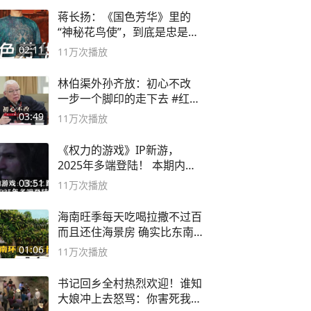
蒋长扬：《国色芳华》里的
“神秘花鸟使”，到底是忠是
奸？
02:11
11万
次播放
林伯渠外孙齐放：初心不改
一步一个脚印的走下去 #红船
论坛
03:49
11万
次播放
《权力的游戏》IP新游，
2025年多端登陆！ 本期内容
概要
03:51
11万
次播放
海南旺季每天吃喝拉撒不过百
而且还住海景房 确实比东南
亚合适
01:06
11万
次播放
书记回乡全村热烈欢迎！谁知
大娘冲上去怒骂：你害死我儿