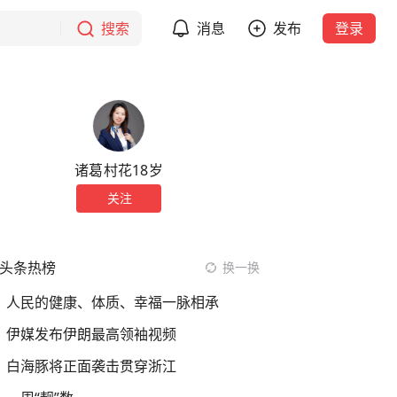
搜索
消息
发布
登录
诸葛村花18岁
关注
头条热榜
换一换
人民的健康、体质、幸福一脉相承
伊媒发布伊朗最高领袖视频
白海豚将正面袭击贯穿浙江