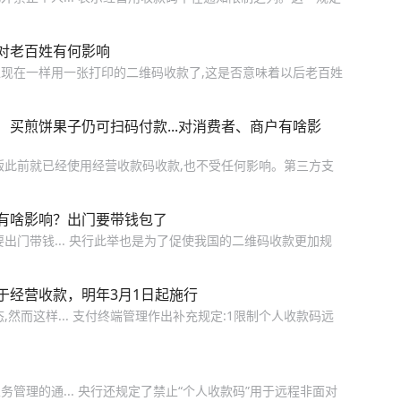
对老百姓有何影响
现在一样用一张打印的二维码收款了,这是否意味着以后老百姓
买煎饼果子仍可扫码付款...对消费者、商户有啥影
贩此前就已经使用经营收款码收款,也不受任何影响。第三方支
有啥影响？出门要带钱包了
出门带钱... 央行此举也是为了促使我国的二维码收款更加规
于经营收款，明年3月1日起施行
然而这样... 支付终端管理作出补充规定:1限制个人收款码远
管理的通... 央行还规定了禁止“个人收款码”用于远程非面对