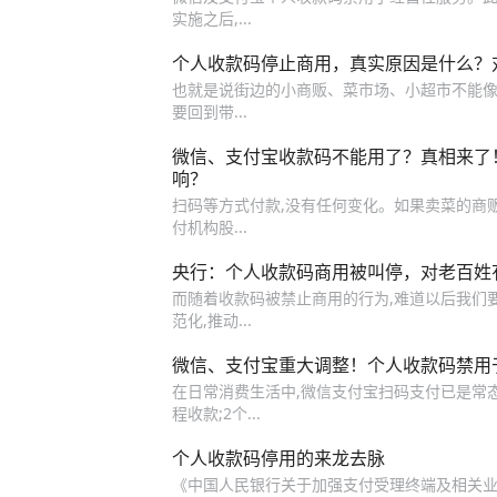
实施之后,...
个人收款码停止商用，真实原因是什么？
也就是说街边的小商贩、菜市场、小超市不能像
要回到带...
微信、支付宝收款码不能用了？真相来了！
响？
扫码等方式付款,没有任何变化。如果卖菜的商
付机构股...
央行：个人收款码商用被叫停，对老百姓
而随着收款码被禁止商用的行为,难道以后我们要
范化,推动...
微信、支付宝重大调整！个人收款码禁用
在日常消费生活中,微信支付宝扫码支付已是常态,
程收款;2个...
个人收款码停用的来龙去脉
《中国人民银行关于加强支付受理终端及相关业务