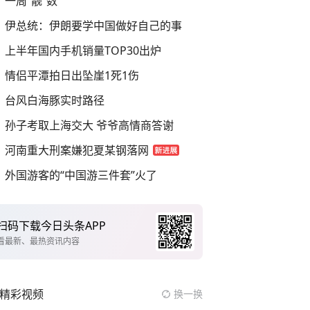
一周“靓”数
伊总统：伊朗要学中国做好自己的事
上半年国内手机销量TOP30出炉
情侣平潭拍日出坠崖1死1伤
台风白海豚实时路径
孙子考取上海交大 爷爷高情商答谢
河南重大刑案嫌犯夏某钢落网
外国游客的“中国游三件套”火了
扫码下载今日头条APP
看最新、最热资讯内容
精彩视频
换一换