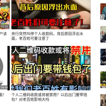
02:20
09:01
户该
央行突然叫停个人收款码，背后原因浮出水
面，老百姓可要注意了
04:48
10:20
面！
个人二维码收款或将被禁用？以后出门要带钱
包？对老百姓影响大吗