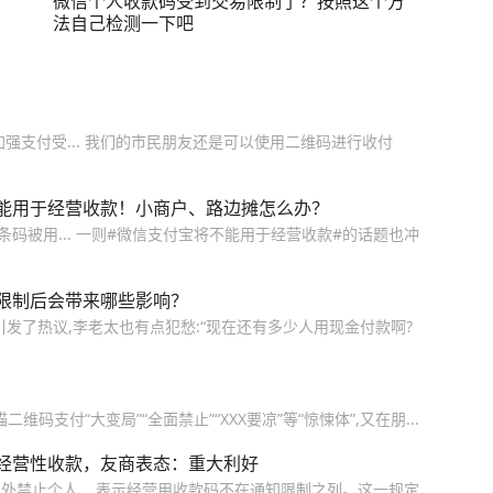
微信个人收款码受到交易限制了？按照这个方
法自己检测一下吧
强支付受... 我们的市民朋友还是可以使用二维码进行收付
能用于经营收款！小商户、路边摊怎么办？
码被用... 一则#微信支付宝将不能用于经营收款#的话题也冲
限制后会带来哪些影响？
发了热议,李老太也有点犯愁:“现在还有多少人用现金付款啊?
支付“大变局”“全面禁止”“XXX要凉”等“惊悚体”,又在朋...
经营性收款，友商表态：重大利好
禁止个人... 表示经营用收款码不在通知限制之列。这一规定