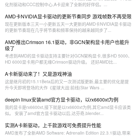
化剂驱动和CCC控制中心,A卡迎来了全新的好伴侣。...
AMD卡NVIDIA显卡驱动的更新节奏同步 游戏帧数不再受限
现在更新版本三天一小更新五天一大更新的AMD卡NVIDIA显卡驱动
的更新节奏现在几乎将节奏和频率保持的越来越同步了...
AMD推出Crimson 16.1驱动，非GCN架构显卡用户也能升
级了
考虑到AMD的显卡驱动支持主要针对GCN架构显卡,很多HD 5000、
HD 6000显卡用户都无缘Crimson驱动升级。 还好AMD比...
A卡新驱动来了！又是游戏神油
这是继月初的15.11Beta后的又一次测试版更新,最主要的优化是提
升今天即将登场的大作《星球大战:前线(Star Wars ...
deepin linux安装amd官方显卡驱动，以rx6600xt为例
我的显卡是rx6600xt,接下就是以rx6600xt为例,其它amd显卡应该类
似。 安装了amd官方显卡驱动以后,达芬奇,blender...
实测A卡新驱动，上千款游戏可免费提升性能
AMD发布了全新AMD Software: Adrenalin Edition 22.3.1驱动,带来