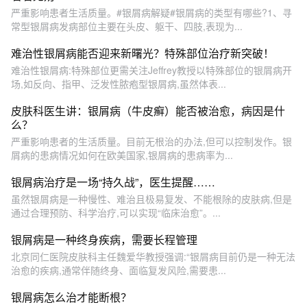
严重影响患者生活质量。#银屑病解疑#银屑病的类型有哪些?1、寻
常型银屑病发病部位主要在头皮、躯干、四肢,表现为...
难治性银屑病能否迎来新曙光？特殊部位治疗新突破！
难治性银屑病:特殊部位更需关注Jeffrey教授以特殊部位的银屑病开
场,如反向、指甲、泛发性脓疱型银屑病,虽然体表...
皮肤科医生讲：银屑病（牛皮癣）能否被治愈，病因是什
么？
严重影响患者的生活质量。目前无根治的办法,但可以控制发作。银
屑病的患病情况如何在欧美国家,银屑病的患病率为...
银屑病治疗是一场“持久战”，医生提醒……
虽然银屑病是一种慢性、难治且极易复发、不能根除的皮肤病,但是
通过合理预防、科学治疗,可以实现“临床治愈”。...
银屑病是一种终身疾病，需要长程管理
北京同仁医院皮肤科主任魏爱华教授强调:“银屑病目前仍是一种无法
治愈的疾病,通常伴随终身、面临复发风险,需要患...
银屑病怎么治才能断根？