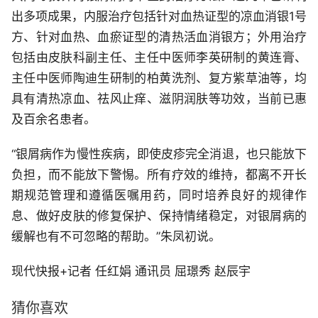
出多项成果，内服治疗包括针对血热证型的凉血消银1号
方、针对血热、血瘀证型的清热活血消银方；外用治疗
包括由皮肤科副主任、主任中医师李英研制的黄连膏、
主任中医师陶迪生研制的柏黄洗剂、复方紫草油等，均
具有清热凉血、祛风止痒、滋阴润肤等功效，当前已惠
及百余名患者。
“银屑病作为慢性疾病，即使皮疹完全消退，也只能放下
负担，而不能放下警惕。所有疗效的维持，都离不开长
期规范管理和遵循医嘱用药，同时培养良好的规律作
息、做好皮肤的修复保护、保持情绪稳定，对银屑病的
缓解也有不可忽略的帮助。”朱凤初说。
现代快报+记者 任红娟 通讯员 屈璟秀 赵辰宇
猜你喜欢