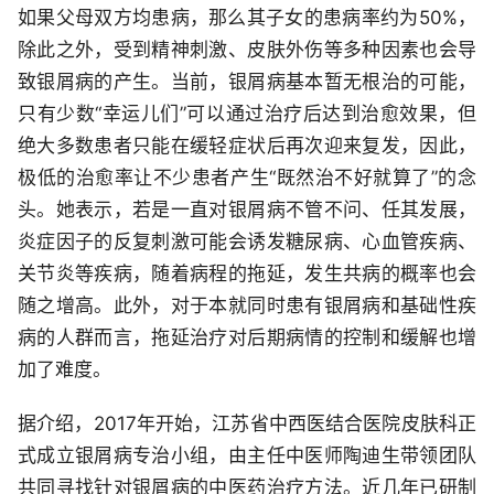
如果父母双方均患病，那么其子女的患病率约为50%，
除此之外，受到精神刺激、皮肤外伤等多种因素也会导
致银屑病的产生。当前，银屑病基本暂无根治的可能，
只有少数“幸运儿们”可以通过治疗后达到治愈效果，但
绝大多数患者只能在缓轻症状后再次迎来复发，因此，
极低的治愈率让不少患者产生“既然治不好就算了”的念
头。她表示，若是一直对银屑病不管不问、任其发展，
炎症因子的反复刺激可能会诱发糖尿病、心血管疾病、
关节炎等疾病，随着病程的拖延，发生共病的概率也会
随之增高。此外，对于本就同时患有银屑病和基础性疾
病的人群而言，拖延治疗对后期病情的控制和缓解也增
加了难度。
据介绍，2017年开始，江苏省中西医结合医院皮肤科正
式成立银屑病专治小组，由主任中医师陶迪生带领团队
共同寻找针对银屑病的中医药治疗方法。近几年已研制