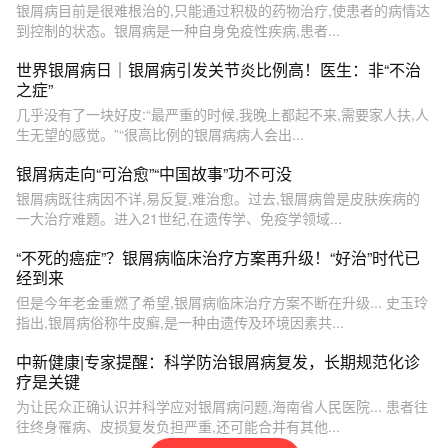
银屑病目前是很难根治的,只能通过积极的药物治疗,使患者的病情达
到控制的状态。银屑病是一种自身免疫性疾病,患者...
世界银屑病日｜银屑病引发关节炎比例高！医生：非“不治
之症”
几乎没有了一块好皮:“最严重的时候,我晚上都起不来,需要家人扶,人
生无望的感觉。”“很高比例的银屑病病人会出...
银屑病走向“可治愈”“中国故事”功不可没
银屑病既往病因不详,易反复,难治愈。过去,银屑病曾是皮肤疾病的
一大治疗难题。进入21世纪,在遗传学、免疫学领域...
“不死的癌症”？银屑病临床治疗方案再升级！“好治”时代已
经到来
但是今年老金重燃了希望,银屑病临床治疗方案不断在升级... 史玉玲
指出,银屑病俗称牛皮癣,是一种由遗传及环境因素共...
中新健康|专家提醒：科学防治银屑病复发，长期规范化诊
疗是关键
为让民众正确认识并科学应对银屑病问题,海南省人民医院... 患者往
往终身罹病、皮损复发负担严重,还可能合并有其他...