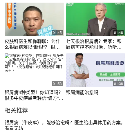
01:45
01:48
皮肤科医生和你聊聊：为什
七天根治银屑病？专家：银
么银屑病难以“断根”？ 银屑
屑病可控不能根治，听听他
病是一种目前还没有方法“彻
的理由
底治愈”的慢性复发性皮肤
病。 这是为什么？ 今天我们
来简单聊聊这个“银屑病为什
么不能治愈”的话题。 #医疗
健康创作训练营 #抖出健康知
01:53
01:38
识宝藏 #医学科普 #银屑病 #
银屑病4种类型！你知道吗？
银屑病能治愈吗
皮肤科医生谭颖
很多牛皮癣患者轻信“偏方”，
误入“小广告”的陷阱。关于牛
相关推荐
皮癣，你真的了解吗？！
（央视频号：#央视财经中国
好医生 ）
银屑病（牛皮癣），能够治愈吗？医生给出具体用药方案，
看看无妨