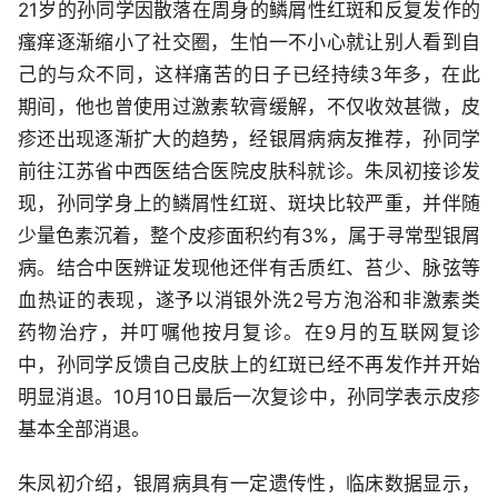
21岁的孙同学因散落在周身的鳞屑性红斑和反复发作的
瘙痒逐渐缩小了社交圈，生怕一不小心就让别人看到自
己的与众不同，这样痛苦的日子已经持续3年多，在此
期间，他也曾使用过激素软膏缓解，不仅收效甚微，皮
疹还出现逐渐扩大的趋势，经银屑病病友推荐，孙同学
前往江苏省中西医结合医院皮肤科就诊。朱凤初接诊发
现，孙同学身上的鳞屑性红斑、斑块比较严重，并伴随
少量色素沉着，整个皮疹面积约有3%，属于寻常型银屑
病。结合中医辨证发现他还伴有舌质红、苔少、脉弦等
血热证的表现，遂予以消银外洗2号方泡浴和非激素类
药物治疗，并叮嘱他按月复诊。在9月的互联网复诊
中，孙同学反馈自己皮肤上的红斑已经不再发作并开始
明显消退。10月10日最后一次复诊中，孙同学表示皮疹
基本全部消退。
朱凤初介绍，银屑病具有一定遗传性，临床数据显示，