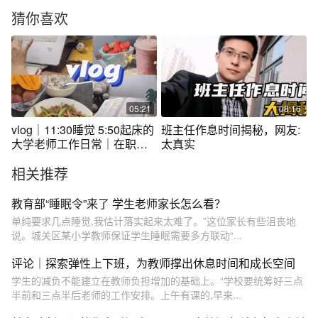
猜你喜欢
05:21
08:16
vlog｜11:30睡觉 5:50起床的
班主任作息时间揭秘，网友:
大学老师工作日常｜在职备
太真实
考CPA
相关推荐
教育部“睡眠令”来了 学生老师家长怎么看？
单纯要求几点睡觉,我估计落实起来太难了。”这位家长有些沮丧地
说。城关区某小学教师保证学生睡眠需要多方联动“...
评论｜探索弹性上下班，为教师撑出休息时间和成长空间
学生的减负不能建立在教师负担增加的基础上。“学校要统筹好三点
半前和三点半后老师的工作安排。上午有课的,早来...