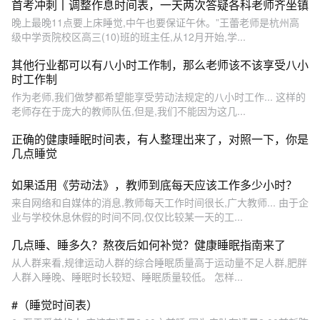
首考冲刺丨​调整作息时间表，一天两次答疑各科老师齐坐镇
晚上最晚11点要上床睡觉,中午也要保证午休。”王蕾老师是杭州高
级中学贡院校区高三(10)班的班主任,从12月开始,学...
其他行业都可以有八小时工作制，那么老师该不该享受八小
时工作制
作为老师,我们做梦都希望能享受劳动法规定的八小时工作... 这样的
老师存在于庞大的教师队伍,但是,我们不能因为这几...
正确的健康睡眠时间表，有人整理出来了，对照一下，你是
几点睡觉
如果适用《劳动法》，教师到底每天应该工作多少小时？
来自网络和自媒体的消息,教师每天工作时间很长,广大教师... 由于企
业与学校休息休假的时间不同,仅仅比较某一天的工...
几点睡、睡多久？熬夜后如何补觉？健康睡眠指南来了
从人群来看,规律运动人群的综合睡眠质量高于运动量不足人群,肥胖
人群入睡晚、睡眠时长较短、睡眠质量较低。 怎样...
#（睡觉时间表）