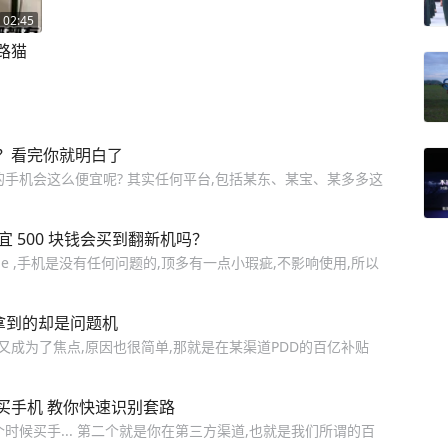
02:45
路猫
？看完你就明白了
手机会这么便宜呢? 其实任何平台,包括某东、某宝、某多多这
，便宜 500 块钱会买到翻新机吗？
ne ,手机是没有任何问题的,顶多有一点小瑕疵,不影响使用,所以
，拿到的却是问题机
手机又成为了焦点,原因也很简单,那就是在某渠道PDD的百亿补贴
买手机 教你快速识别套路
时候买手... 第二个就是你在第三方渠道,也就是我们所谓的百