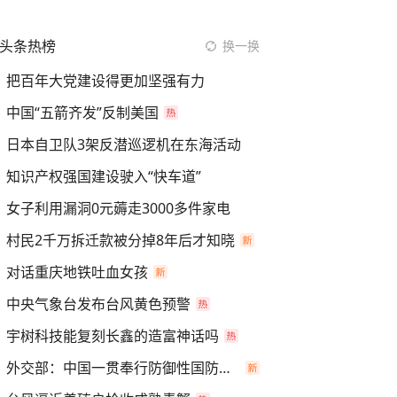
头条热榜
换一换
把百年大党建设得更加坚强有力
中国“五箭齐发”反制美国
日本自卫队3架反潜巡逻机在东海活动
知识产权强国建设驶入“快车道”
女子利用漏洞0元薅走3000多件家电
村民2千万拆迁款被分掉8年后才知晓
对话重庆地铁吐血女孩
中央气象台发布台风黄色预警
宇树科技能复刻长鑫的造富神话吗
外交部：中国一贯奉行防御性国防政策