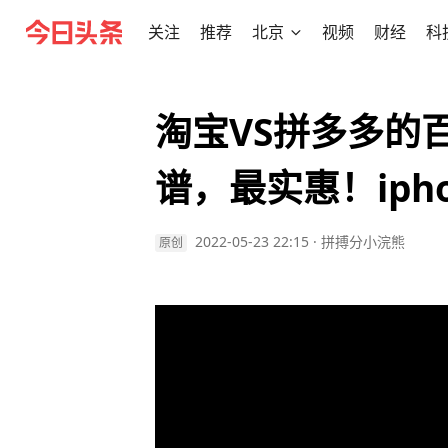
关注
推荐
北京
视频
财经
科
淘宝VS拼多多的
谱，最实惠！ipho
2022-05-23 22:15
·
拼搏分小浣熊
原创