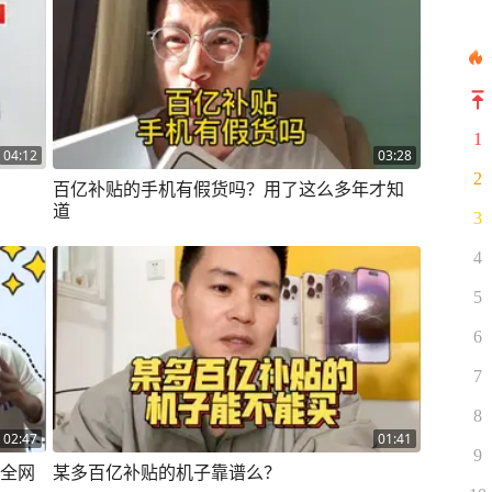
1
04:12
03:28
2
百亿补贴的手机有假货吗？用了这么多年才知
道
3
4
5
6
7
8
02:47
01:41
9
称全网
某多百亿补贴的机子靠谱么？