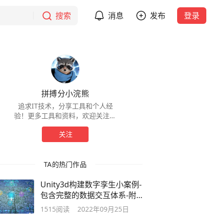
搜索
消息
发布
登录
拼搏分小浣熊
追求IT技术，分享工具和个人经
验！更多工具和资料，欢迎关注个
人微信公众号：“拼搏的小浣熊”。
关注
TA的热门作品
Unity3d构建数字孪生小案例-
包含完整的数据交互体系-附
赠代码
1515
阅读
2022年09月25日