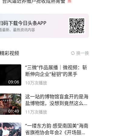
台风逼近养殖户抢收成熟青蟹
扫码下载今日头条APP
看最新、最热资讯内容
精彩视频
换一换
“三微”作品展播｜微视频：斩
断伸向企业“秘钥”的黑手
09:06
10万
次播放
这一站的博物馆盲盒开的是海
盐博物馆，没想到竟然这么好
逛！
01:49
11万
次播放
“一缕东方韵 感受南国美”海南
省旗袍协会年会2《开场鼓》