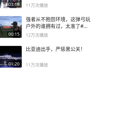
二团
03:16
11万
次播放
强者从不抱怨环境，这弹弓玩
户外的谁拥有过，太准了#弹
弓#户外
00:15
12万
次播放
比亚迪出手，严惩黑公关！
01:20
11万
次播放