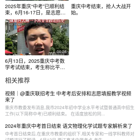
2025年重庆“中考”已顺利结
重庆中考结束，抢人大战开
束，6月16-17日，是志愿填
始。
报时间，#2025重庆中考25
日左右将公布成绩 。市教委
特别提醒，不要听信通过交
费可以读某某高中的传言，
谨防上当受骗。
00:28
6月13日，2025重庆中考数
学考试结束，考生称比平时
难一点，但心情没什么起
相关推荐
伏，如果做的都做对了，感
觉还行！现在只想回去睡一
觉，再背背政治历史。#中考
视频｜@重庆联招考生 中考考后安排和志愿填报教学视频
加油 #学生时代
来了
重庆市教委发布消息,我市2024年初中学业水平考试暨普通高中招生
工作(以下简称中考)已顺利结束。 在适度放松的同...
2024年重庆中考首日结束 语文物理化学试题专家解析来了
中考首日结束后,在重庆市教委的组织下,相关专家和一线学科教师对
试题进行了解读。6月12日,两江育才中学考点,考生...