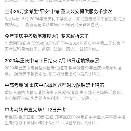
全市35万余考生“平安”中考 重庆公安提供服务千余次
6月14日16时,2024年重庆初中学业水平考试暨普通高中招生考试正
式结束。上游新闻记者从重庆市公安局治安管理总队...
今年重庆中考数学难度大？专家解析来了
华龙网讯(记者 梁浩楠)6月13日下午,2024年重庆中考第二天结束,当
天考试科目为数学、道德与法治、历史。 试题有何...
2020年重庆中考今日结束 7月16日起填报志愿
2020年重庆中考英语科目考试结束,也意味着今年重庆中考顺利落
幕。 据重庆市教委消息,考生填报志愿时间是7月16至...
中高考期间 重庆中心城区这些时段船舶禁止鸣笛
重庆交通执法总队港航海事支队发布消息,由于部分考场临近嘉陵江
中心城区主航道,为给考生创造一个“安全、安静、...
中考考场布置完毕！12日开考
新重庆-重庆日报 记者 云钰 郑宇重庆2024年初中学业水平暨高中招
生考试(以下简称中考)于6月12—14日举行。6月11...