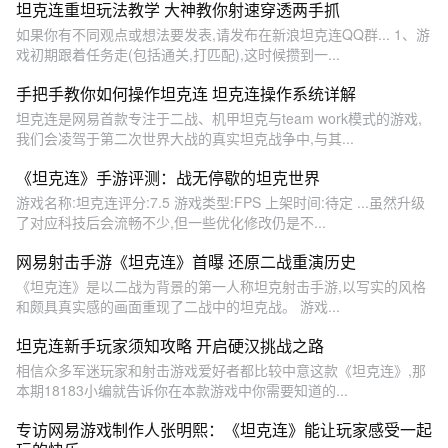
坦克连重坦玩法教学 大神教你射速穿透两手抓
如果你有不同观点或想法要发表,请发布在新浪坦克连QQ群... 1、游
戏初期跟着任务走(包括通关,打匹配),这时候攒到一...
手把手教你如何操作坦克连 坦克连操作系统详解
坦克连是网易首款专注于二战、机甲坦克与team work模式的游戏,
我们会凌驾于第二次世界大战的真实坦克战争中,与其...
《坦克连》手游评测：战无停歇的坦克世界
游戏名称:坦克连评分:7.5 游戏类型:FPS 上架时间:待定 ...虽然升级
了对应科技后会流畅不少,但一些优化修改仍是不...
网易射击手游《坦克连》首曝 还原二战重演历史
《坦克连》是以二战为背景的第一人称坦克射击手游,以写实的风格
和颇具真实感的画面重现了二战中的坦克战。 游戏...
坦克连新手玩家须知攻略 开启硬汉挑战之路
相信众多军迷玩家和射击游戏爱好者都比较中意这款《坦克连》,那
本期18183小编就告诉你在本款游戏中你需要知道的...
专访网易游戏制作人张明熙：《坦克连》能让玩家感受一起