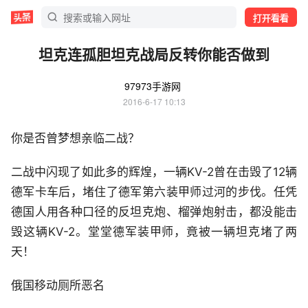
打开看看
坦克连孤胆坦克战局反转你能否做到
97973手游网
2016-6-17 10:13
你是否曾梦想亲临二战？
二战中闪现了如此多的辉煌，一辆KV-2曾在击毁了12辆
德军卡车后，堵住了德军第六装甲师过河的步伐。任凭
德国人用各种口径的反坦克炮、榴弹炮射击，都没能击
毁这辆KV-2。堂堂德军装甲师，竟被一辆坦克堵了两
天！
俄国移动厕所恶名