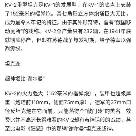
KV-2重型坦克是KV-1的发展型，在KV-1的底盘上安装
了152毫米的榴弹炮。其七角形立方体炮塔巨大无比，
成为最令人牢记的特征。由于其外形奇特，曾有“俄国移
动厕所”的戏称。KV-2总产量只有232辆，在1941年底
就彻底停产，但却在苏德战争爆发初期，给予德军以强
烈震撼。
坦克连
超神堪比“谢尔曼”
KV-2的火力强大（152毫米的榴弹炮），装甲也超级厚
重（炮塔前110mm，侧面75mm厚），德军的37mm口
径反坦克炮在它面前，只能落得个“敲门砖”的美名。效
费比并不高还长得难看的KV-2却有着神话般的战绩，甚
至比电影《狂怒》中的那辆“谢尔曼”坦克还超神。