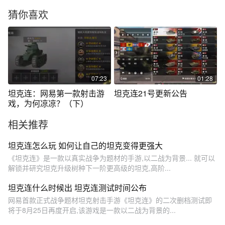
猜你喜欢
07:23
01:28
坦克连：网易第一款射击游
坦克连21号更新公告
戏，为何凉凉？（下）
相关推荐
坦克连怎么玩 如何让自己的坦克变得更强大
《坦克连》是一款以真实战争为题材的手游,以二战为背景... 就可以
解锁并研究坦克升级树种下一阶更高级的坦克,高阶...
坦克连什么时候出 坦克连测试时间公布
网易首款正式战争题材坦克射击手游《坦克连》的二次删档测试即
将于8月25日再度开启,该游戏是一款以二战为背景的...