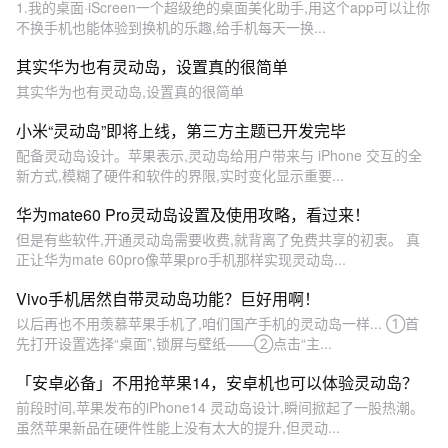
1.我的桌面·iScreen一个超级绝的桌面美化助手,用这个app可以让你
不换手机也能体验到换机的乐趣,给手机每天一换...
其实华为也有灵动岛，设置真的很简单
其实华为也有灵动岛,设置真的很简单
小米“灵动岛”即将上线，第三方主题已开发完毕
配备灵动岛设计。苹果表示,灵动岛给用户带来与 iPhone 交互的全
新方式,模糊了硬件和软件的界限,实时变化显示重要...
华为mate60 Pro灵动岛设置及使用攻略，看过来！
但是有些软件,开通灵动岛需要收费,就背离了免费共享的初衷。 真
正让华为mate 60pro像苹果pro手机那样实现灵动岛...
Vivo手机居然自带灵动岛功能？巨好用啊！
以后再也不用羡慕苹果手机了,咱们国产手机的灵动岛一样... ①首
先打开设置选择“桌面”,锁屏与壁纸——②点击“主...
「安卓必备」不用抢苹果14，安卓机也可以体验灵动岛？
前段时间,苹果发布的iPhone14 灵动岛设计,瞬间掀起了一股热潮。
虽然苹果新品在硬件性能上没有太大的提升,但灵动...