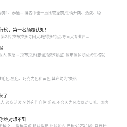
1、泰迪... 排名中也一直比较靠前,性情开朗、活泼、聪
排行榜，第一名颠覆认知！
. 第‬2名‬ 拉布拉多寻回犬:吃得多‬特点‬:导盲犬专业户...
服
,敏感... 拉布拉多(忠诚指数9颗星):拉布拉多寻回犬性格就
r 3种标准毛色,黑色、巧克力色和黄色,其它均为“失格
来了
悦人,调皮活泼,另外它们自信,乐观,不会因为风吹草动吠叫。国内
名你绝对想不到
性犬种之一,性格温顺,服从性强;比较能吃,号称“拉不拉猪”,易发胖;