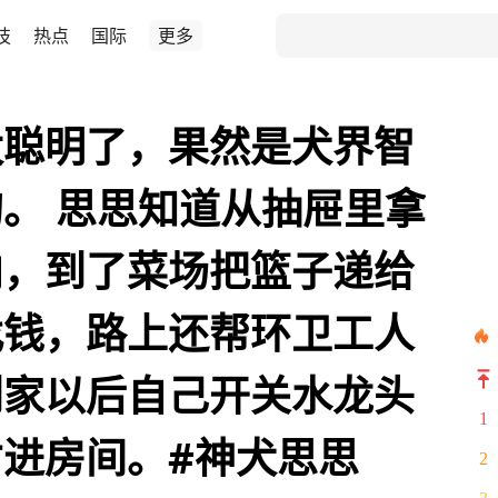
技
热点
国际
更多
太聪明了，果然是犬界智
。 思思知道从抽屉里拿
肉，到了菜场把篮子递给
找钱，路上还帮环卫工人
到家以后自己开关水龙头
1
进房间。#神犬思思
2