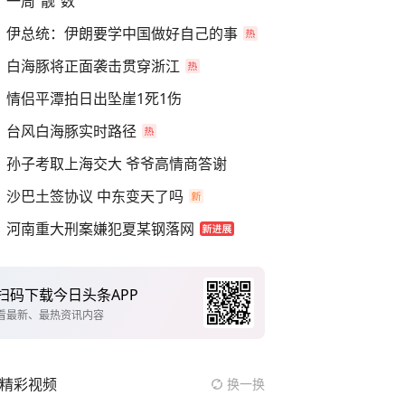
一周“靓”数
伊总统：伊朗要学中国做好自己的事
白海豚将正面袭击贯穿浙江
情侣平潭拍日出坠崖1死1伤
台风白海豚实时路径
孙子考取上海交大 爷爷高情商答谢
沙巴土签协议 中东变天了吗
河南重大刑案嫌犯夏某钢落网
扫码下载今日头条APP
看最新、最热资讯内容
精彩视频
换一换