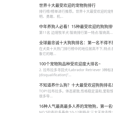
世界十大最受欢迎的宠物狗排行
排行榜/榜单进行推荐。世界十大最受欢迎的宠物狗
明、勇敢、机...
中年养狗人必看！15种最受欢迎的狗狗
第‬11名‬ 边境牧羊犬:智商排行‬第一‬特点‬:智商高..
全球最忠诚十大狗狗排名：第一名不得不
在犬类十大热门排行榜中的地位居高不下,特点:胆大
象它的眼...
100个宠物狗品种受欢迎度大排名~
2. 拉布拉多寻回犬/Labrador Retrieve
(disqualification)”...
不知道养什么狗？十大最受欢迎狗狗排名
TOP1拉布拉多。体态紧致,性格稳定温和,爱取
很多导...
16种人气最高最多人养的宠物狗，第一
NO.5拉布拉多寿命:10-12年特点:三大无攻击