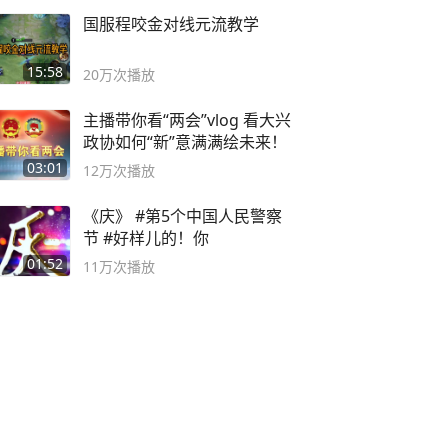
国服程咬金对线元流教学
15:58
20万
次播放
主播带你看“两会”vlog 看大兴
政协如何“新”意满满绘未来！
03:01
12万
次播放
《庆》 #第5个中国人民警察
节 #好样儿的！你
01:52
11万
次播放