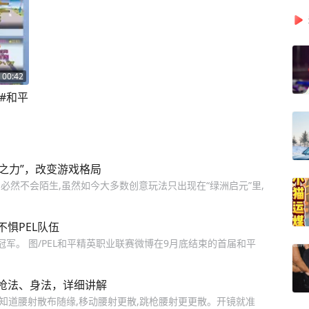
00:42
#和平
己之力”，改变游戏格局
们必然不会陌生,虽然如今大多数创意玩法只出现在“绿洲启元”里,
惧PEL队伍
赛冠军。 图/PEL和平精英职业联赛微博在9月底结束的首届和平
枪法、身法，详细讲解
都知道腰射散布随缘,移动腰射更散,跳枪腰射更更散。开镜就准