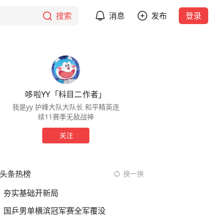
搜索
消息
发布
登录
哆啦YY「科目二作者」
我是yy 护峰大队大队长 和平精英连
续11赛季无敌战神
关注
头条热榜
换一换
夯实基础开新局
国乒男单横滨冠军赛全军覆没