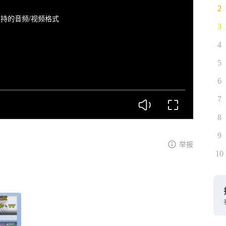
2
持的音频/视频格式
3
4
5
6
7
8
9
举报
10