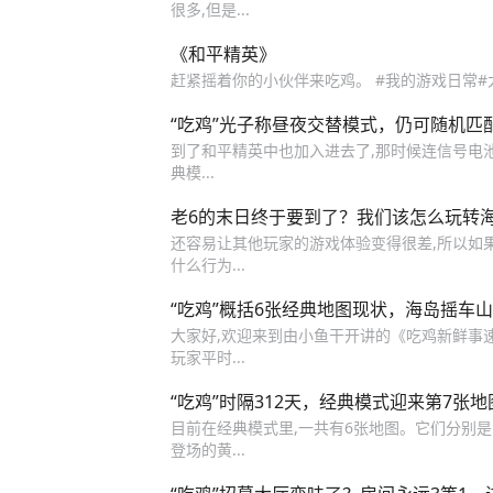
很多,但是...
《和平精英》
赶紧摇着你的小伙伴来吃鸡。 #我的游戏日常#
“吃鸡”光子称昼夜交替模式，仍可随机匹
到了和平精英中也加入进去了,那时候连信号电池
典模...
老6的末日终于要到了？我们该怎么玩转海岛
还容易让其他玩家的游戏体验变得很差,所以如
什么行为...
“吃鸡”概括6张经典地图现状，海岛摇车
大家好,欢迎来到由小鱼干开讲的《吃鸡新鲜事速
玩家平时...
“吃鸡”时隔312天，经典模式迎来第7张地
目前在经典模式里,一共有6张地图。它们分别是
登场的黄...