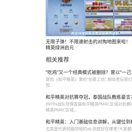
无限子弹！不限速射击的对掏地图来啦！ 
精英绿洲启元
相关推荐
“吃鸡”又一个经典模式被删除？曾以“一
提到《和平精英》里的“创意工坊”,相信老玩家
但...
和平精英对抗赛夺冠，泰国战队教练豪言不
INFIN战队夺得首届和平精英PMRC区域对抗
精英PMRC区域...
和平精英：入门基础信息讲解，从键位到
尤其是代表机瞄领域的ak,到底好在哪里?大家