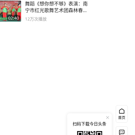
舞蹈《想你想不够》表演：南
宁市红光歌舞艺术团森林春红
舞蹈队。
02:40
12万
次播放
首页
扫码下载今日头条