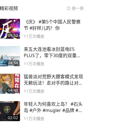
精彩视频
换一换
《庆》 #第5个中国人民警察
节 #好样儿的！你
01:52
11万
次播放
来五大连池看冰封蓝电E5
PLUS了，零下30度的双重冰
封40小时全录
04:34
11万
次播放
猛兽派对荒野大膘客模式发现
无赖玩法！走对手的路让对手
无路可走
04:43
11万
次播放
年轻人为何喜欢上岛？ #石头
岛 #户外 #mugler #品牌 #足
球流氓
02:02
11万
次播放