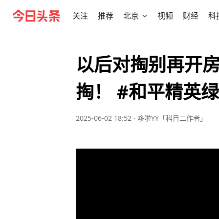
关注
推荐
北京
视频
财经
科
以后对掏别再开
掏！ #和平精英
2025-06-02 18:52
·
哆啦YY「科目二作者」