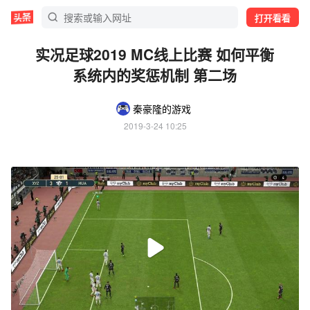
打开看看
实况足球2019 MC线上比赛 如何平衡
系统内的奖惩机制 第二场
秦豪隆的游戏
2019-3-24 10:25