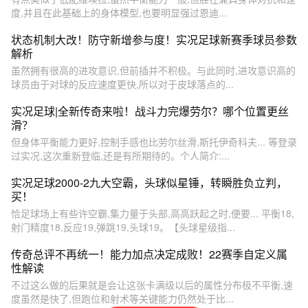
度,并且在此基础上的身体模型,也要明显强过恩迪...
状态机制大改！防守新增参与度！实况足球新赛季球员参数
解析
虽然拥有很高的进攻意识,但前插并不积极。与此同时,进攻意识高的
球员由于对球的反应速度更快,所以对于皮球落点的...
实况足球|全新传奇来啦！战斗力完爆劳尔？哪个位置更丝
滑？
但身体平衡能力更好,控制手感也比劳尔丝滑,斯托伊奇科夫... 等登录
过实况,这次重新登临,还是有所期待的。个人简介:...
实况足球2000-2九大空霸，头球似星锤，转瞬胜负立判，
买！
恰足球场上有些许空霸,集力量于头部,高高跃起之时,便要... 平衡18,
射门精度18,反应19,弹跳19,头球19。【头球星级指...
传奇总评不再统一！能力加点决定成败！22赛季自定义属
性解读
不过这么做的后果就是会让这张卡满级以后的属性分布极不平衡,速
度虽然是快了,但跑位和射术等关键能力仍然处于比...