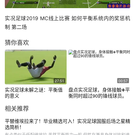
实况足球2019 MC线上比赛 如何平衡系统内的奖惩机
制 第二场
猜你喜欢
27:51
00:57
实况足球未解之谜：平衡值
盘点实况足球，身体接触➕平
的意义
衡同时超过90的锋线球员。
相关推荐
平替维埃拉来了！毕业精选可入！实况足球国服后场之星精
选简析！
有点类似于低配维埃拉,虽然平衡能力一般,但胜在兼具身体对抗和速