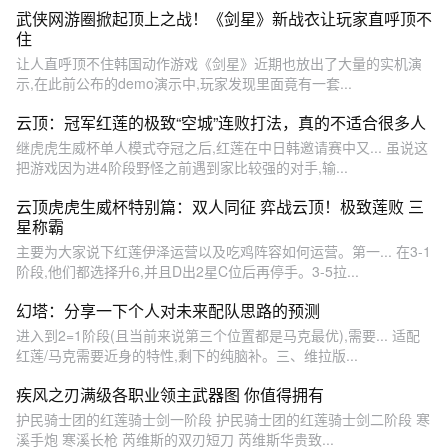
武侠网游圈掀起顶上之战！《剑星》新战衣让玩家直呼顶不
住
让人直呼顶不住韩国动作游戏《剑星》近期也放出了大量的实机演
示,在此前公布的demo演示中,玩家发现里面竟有一套...
云顶：冠军红莲的极致“空城”连败打法，真的不适合很多人
继虎虎生威杯单人模式夺冠之后,红莲在中日韩邀请赛中又... 虽说这
把游戏因为进4阶段野怪之前遇到家比较强的对手,输...
云顶虎虎生威杯特别篇：双人同征 弈战云顶！极致莲败 三
星称霸
主要为大家说下红莲伊泽运营以及吃鸡阵容如何运营。第一... 在3-1
阶段,他们都选择升6,并且D出2星C位后再停手。3-5拉...
幻塔：分享一下个人对未来配队思路的预测
进入到2=1阶段(且当前来说第三个位置都是马克最优),需要... 适配
红莲/马克需要近身的特性,剩下的纯脑补。三、维拉版...
疾风之刃满级各职业领主武器图 你值得拥有
护民骑士团的红莲骑士剑一阶段 护民骑士团的红莲骑士剑二阶段 寒
溪手炮 寒溪长枪 芮维斯的双刃短刀 芮维斯华贵致...