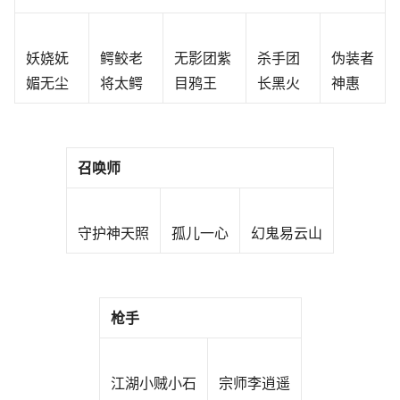
妖娆妩
鳄鲛老
无影团紫
杀手团
伪装者
媚无尘
将太鳄
目鸦王
长黑火
神惠
召唤师
守护神天照
孤儿一心
幻鬼易云山
枪手
江湖小贼小石
宗师李逍遥