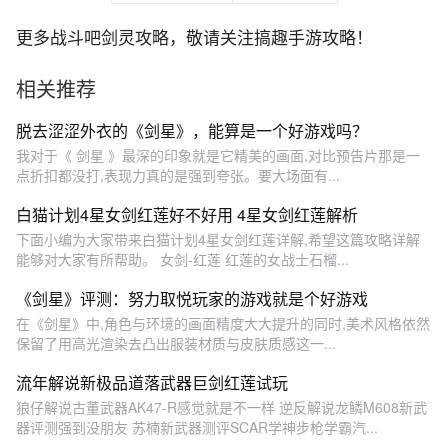
更多战斗吧剑灵攻略，敬请关注搞趣手游攻略！
相关推荐
脱去涩涩外衣的《剑星》，能算是一个好游戏吗？
我对于《 剑星 》最深的印象就是它精美的画面,对比预告片那是一
点折扣都没打,表现力真的是强到夸张。要大场面有...
白猫计划4星女剑红莲好不好用 4星女剑红莲解析
下面小编为大家带来白猫计划4星女剑红莲详解,希望这篇攻略详解
能够对大家有所帮助。 女剑-红莲 红莲的女战士石榴...
《剑星》评测：努力取悦玩家的游戏就是个好游戏
在《剑星》中,角色与环境的画面精度大大提升的同时,美术风格依然
保留了用高光渲染去凸出服装材质与皮肤质感这一...
流年解说新极品道落武器巨剑红莲试玩
狼仔解说古董武器AK47-R感觉就是不一样 逆反解说龙鳞M608新武
器评测强到没朋友 苏楠新武器测评SCAR学神步枪学霸汽...