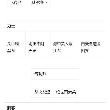
巨岩谷
烈沙地带
力士
头目暗
刚正不阿
海中美人混
南天遗迹金
黑龙
天罡
江龙
刚罗
气功师
怒火炎煌
绝世南素柔
刺客