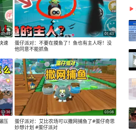
01:11
01:43
快速
蛋仔派对：不要在摸鱼了！鱼也有主人呀！没
他同意不能抓鱼
03:36
03:08
碾压
蛋仔派对：艾比农场可以撒网捕鱼了#蛋仔奇思
妙想计划 #蛋仔派对