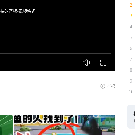
2
持的音频/视频格式
3
4
5
6
7
8
9
举报
10