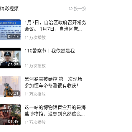
精彩视频
换一换
1月7日，自治区政府召开常务
会议。 1月7日，自治区党委
副书记
02:17
11万
次播放
110警察节丨我依然是我
03:25
11万
次播放
黑河暴雪被硬控 第一次现场
参加懂车帝冬测很有收获！
10:21
11万
次播放
这一站的博物馆盲盒开的是海
盐博物馆，没想到竟然这么好
逛！
01:49
11万
次播放