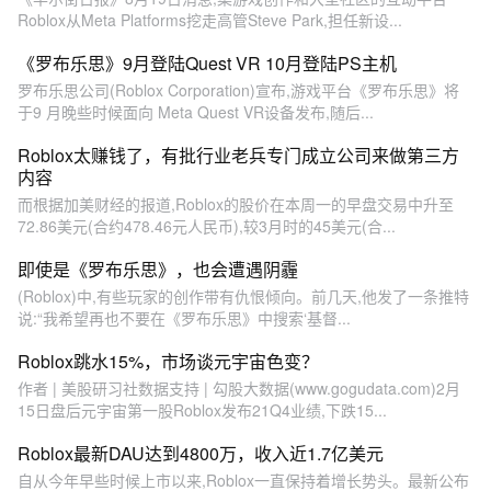
Roblox从Meta Platforms挖走高管Steve Park,担任新设...
《罗布乐思》9月登陆Quest VR 10月登陆PS主机
罗布乐思公司(Roblox Corporation)宣布,游戏平台《罗布乐思》将
于9 月晚些时候面向 Meta Quest VR设备发布,随后...
Roblox太赚钱了，有批行业老兵专门成立公司来做第三方
内容
而根据加美财经的报道,Roblox的股价在本周一的早盘交易中升至
72.86美元(合约478.46元人民币),较3月时的45美元(合...
即使是《罗布乐思》，也会遭遇阴霾
(Roblox)中,有些玩家的创作带有仇恨倾向。前几天,他发了一条推特
说:“我希望再也不要在《罗布乐思》中搜索‘基督...
Roblox跳水15%，市场谈元宇宙色变？
作者 | 美股研习社数据支持 | 勾股大数据(www.gogudata.com)2月
15日盘后元宇宙第一股Roblox发布21Q4业绩,下跌15...
Roblox最新DAU达到4800万，收入近1.7亿美元
自从今年早些时候上市以来,Roblox一直保持着增长势头。最新公布