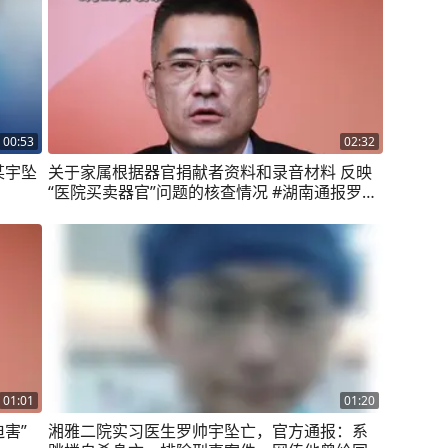
00:53
02:32
某宇坠
关于家属根据器官捐献者资料和录音材料 反映
“医院买卖器官”问题的核查情况 #湖南通报罗帅
宇坠亡事件
01:01
01:20
害”
湘雅二院实习医生罗帅宇坠亡，官方通报：系