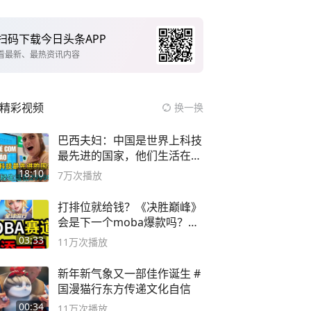
扫码下载今日头条APP
看最新、最热资讯内容
精彩视频
换一换
巴西夫妇：中国是世界上科技
最先进的国家，他们生活在
2999年
18:10
7万
次播放
打排位就给钱？《决胜巅峰》
会是下一个moba爆款吗？#
决胜巅峰
03:33
11万
次播放
新年新气象又一部佳作诞生 #
国漫猫行东方传递文化自信
00:34
11万
次播放