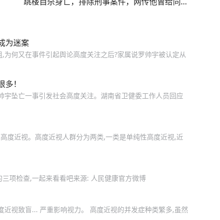
跳楼自杀身亡，排除刑事案件，网传他曾给同
事发短信叮嘱“如果我明天没上班，就把电脑里
的文件交给纪委”系不实信息
成为迷案
组,为何又在事件引起舆论高度关注之后?家属说罗帅宇被认定从
很多！
罗帅宇坠亡一事引发社会高度关注。湖南省卫健委工作人员回应
为高度近视。高度近视人群分为两类,一类是单纯性高度近视,近
三项检查,一起来看看吧来源: 人民健康官方微博
度近视致盲... 严重影响视力。 高度近视的并发症种类繁多,虽然