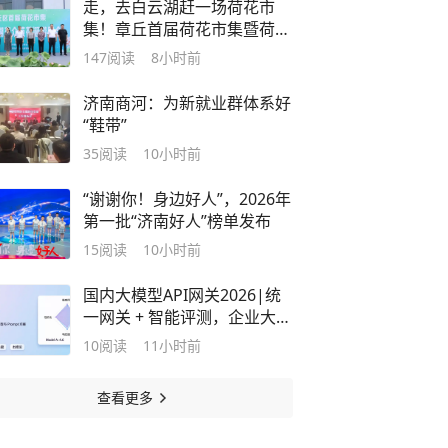
走，去白云湖赶一场荷花市
集！章丘首届荷花市集暨荷众
苑荷诞游园会热闹开市
147
阅读
8小时前
济南商河：为新就业群体系好
“鞋带”
35
阅读
10小时前
“谢谢你！身边好人”，2026年
第一批“济南好人”榜单发布
15
阅读
10小时前
国内大模型API网关2026|统
一网关 + 智能评测，企业大模
型降本提质指南
10
阅读
11小时前
查看更多