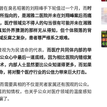
帅宇曾在臭名昭著的刘翔峰手下轮值过一个月，而
时
所指向的，是湘雅二医院并未在刘翔峰案后而痛
，医疗领域见不得人的勾当很有可能并未在湘雅
真如外界猜测的那样无从得知，但个体陨落的背
域反腐之复杂，患者尊严维系之艰难。
被视为为民请命的代表。
而医疗共同体内部的举
公众心中最后一道底线，因为相比医院内错综复
术，内部人士显然要比公众知道得更多，而如果
命，将对整个医疗行业的公信力带来巨大打击。
而需要真相的不仅是死者家属还有围观的公众。
属的知情权，也关乎公众对医疗领域的温度感知
骗了。