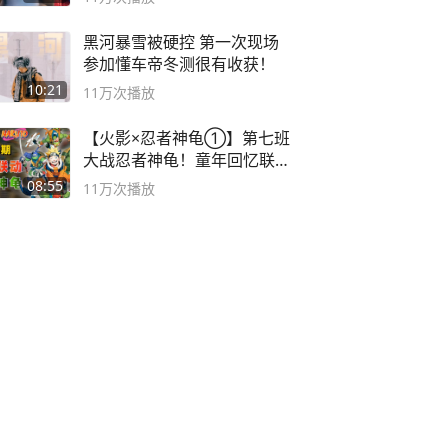
黑河暴雪被硬控 第一次现场
参加懂车帝冬测很有收获！
10:21
11万
次播放
【火影×忍者神龟①】第七班
大战忍者神龟！童年回忆联动
论武？
08:55
11万
次播放