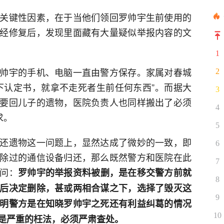
关键性因素，在于当他们领回罗帅宇生前使用的
经修复后，发现里面藏有大量疑似举报内容的文
1
帅宇的手机、电脑一直由警方保存。家属对春城
2
下认定书，就拿不走死者生前任何东西”。而据大
3
要回儿子的遗物，医院负责人也同样搬出了必须
4
求。
5
还遗物这一问题上，显然达成了微妙的一致，即
6
除过的通信设备归还，那么既然警方和医院在此
7
问：
罗帅宇的举报资料被删，是在移交警方前就
8
后决定删除，甚或两相合谋之下，选择了毁灭这
9
明警方是在知晓罗帅宇之死还有利益纠葛的情况
10
是严重的枉法，必须严肃查处。