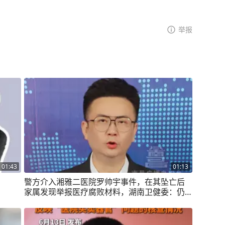
举报
01:43
01:13
警方介入湘雅二医院罗帅宇事件，在其坠亡后
家属发现举报医疗腐败材料，湖南卫健委：仍
在调查 警方已介入。#罗帅宇 #湘雅二医院