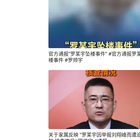
官方通报“罗某宇坠楼事件” #官方通报罗
楼事件 #罗帅宇
关于家属反映 “罗某宇因举报刘翔峰而遭迫