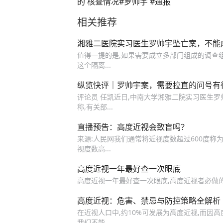
的 核查情况#罗帅宇 #通报
相关推荐
湘雅二医院实习医生罗帅宇坠亡案，不能
值得一提的是,如果需要成立多部门组成的调查
这个隔离...
纵览快评｜罗帅宇案，需要拉直的问号有
评论员 任凯近日,中南大学湘雅二院实习医生
称,有关部...
直播预告：高度近视会致盲吗？
来源:人民网我们通常将近视度数超过600度称
视度数高...
高度近视一年最好查一次眼底
高度近视一年最好查一次眼底,高度近视者必做的
高度近视：危害、禁忌与防控策略全解析
在近视人口中,约10%可发展为高度近视,而因高
我们不能...