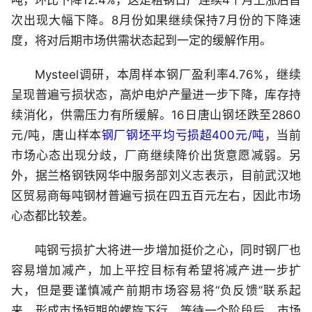
次出现大幅下降。8月份如果继续保持7月份的下降速
度，将对后期市场供需状态起到一定的缓解作用。
Mysteel调研，本周样本钢厂盈利率4.76%，继续
呈现普遍亏损状态，高炉电炉产量进一步下降，库存持
续消化，供需压力有所缓解。16日唐山钢坯跌至2860
元/吨，唐山样本
钢厂钢坯平均亏损超400元/吨
，当前
市场心态出现分歧，厂商继续降价出货意愿减弱。另
外，据兰格钢铁网华中服务部刘义志表示，目前武汉地
区贸易商每吨钢材普遍亏损在四五百元左右，因此市场
心态都比较差。
吨钢亏损扩大将进一步增加挺价之心，同时钢厂也
容易增加减产，加上平控目标有希望将减产进一步扩
大，但是要谨慎减产前期市场容易将“负反馈”联系起
来，形成市场短期的螺旋下行，等待一个阶段后，市场