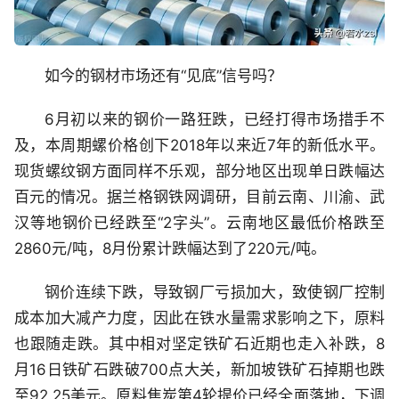
如今的钢材市场还有“见底”信号吗？
6月初以来的钢价一路狂跌，已经打得市场措手不
及，本周期螺价格创下2018年以来近7年的新低水平。
现货螺纹钢方面同样不乐观，部分地区出现单日跌幅达
百元的情况。据兰格钢铁网调研，目前云南、川渝、武
汉等地钢价已经跌至“2字头”。云南地区最低价格跌至
2860元/吨，8月份累计跌幅达到了220元/吨。
钢价连续下跌，导致钢厂亏损加大，致使钢厂控制
成本加大减产力度，因此在铁水量需求影响之下，原料
也跟随走跌。其中相对坚定铁矿石近期也走入补跌，8
月16日铁矿石跌破700点大关，新加坡铁矿石掉期也跌
至92.25美元。原料焦炭第4轮提价已经全面落地，下调