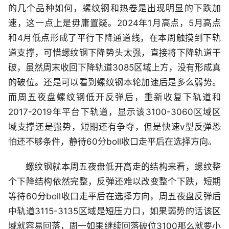
的几个品种如何，螺纹钢和热卷是出现明显的下跌加
速，这一点上是毋庸置疑。2024年1月高点，5月高点
和4月低点形成了平行下降通道线，在本周触摸到下轨
道支撑，可惜螺纹钢下降势头太强，直接将下降轨道干
破，虽然周末收回下降轨道3085区域上方，没有形成真
的破位。还是可以看到螺纹钢本轮加速后是多么弱势。
而周五夜盘螺纹钢低开反弹后，重新收复下轨道和
2017-2019年平台下轨道，显示该3100-3060区域区
域支撑还是强势，短期还有争夺，但是快速v型反弹恐
怕还不够条件，静待60分boll收口走平后在选择方向。
螺纹钢就本周五夜盘低开高走的结构来看，螺纹整
个下降结构依然完整，反弹还难以改变整个下跌，短期
等待60分boll收口走平后在选择方向，周五夜盘反弹后
中轨道3115-3135区域是短压力口，如果弱势的话该区
域就容易回落，周一如果继续回落破位3100那么就要小