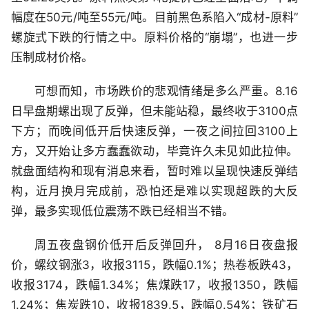
幅度在50元/吨至55元/吨。目前黑色系陷入“成材-原料”
螺旋式下跌的行情之中。原料价格的“崩塌”，也进一步
压制成材价格。
可想而知，市场跌价的悲观情绪是多么严重。8.16
日早盘期螺出现了反弹，但未能站稳，最终收于3100点
下方；而晚间低开后快速反弹，一夜之间拉回3100上
方，又开始让多方蠢蠢欲动，毕竟许久未见如此拉伸。
就盘面结构和现有消息来看，暂时难以呈现快速反弹结
构，近月换月完成前，恐怕还是难以实现超跌的大反
弹，最多实现低位震荡不跌已经相当不错。
周五夜盘钢价低开后反弹回升， 8月16日夜盘报
价，螺纹钢涨3，收报3115，跌幅0.1%；热卷板跌43，
收报3174，跌幅1.34%；焦煤跌17，收报1350，跌幅
1.24%；焦炭跌10，收报1839.5，跌幅0.54%；铁矿石