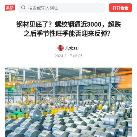
打开看看
钢材见底了？螺纹钢逼近3000，超跌
之后季节性旺季能否迎来反弹？
若水zsl
2024-8-17 08:05