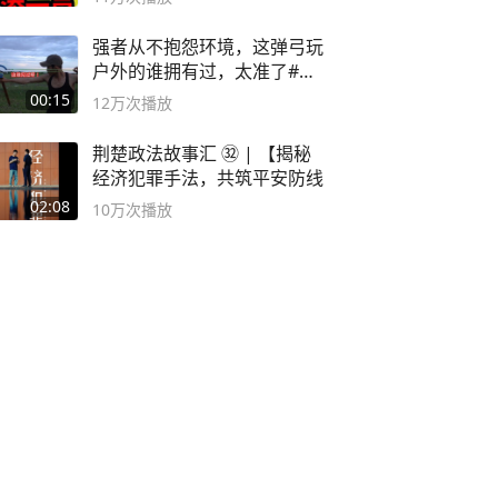
强者从不抱怨环境，这弹弓玩
户外的谁拥有过，太准了#弹
弓#户外
00:15
12万
次播放
荆楚政法故事汇 ㉜ | 【揭秘
经济犯罪手法，共筑平安防线
02:08
10万
次播放