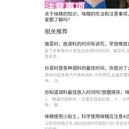
关于味精的知识，味精的吃法和注意事项
家都了解吗？
相关推荐
做菜时，放调料的时间有讲究，早放晚放
接下来着重给大家说说放调料的时间。做菜时,放
很多类...
炒菜时放各种调料的最佳时间，你放对了
美味的菜肴离不开各种调料,众所周知,盐最好要晚
味。 当...
你知道调料最佳放入时间吗?放醋顺序，
3、 糖最好提鲜用,一定要在放盐前放。 4、 
掉。 推...
味精使用小贴士，科学使用味精应注意4
当食用味精过多,超出机体的代谢能力时,就会会导
的时候。...