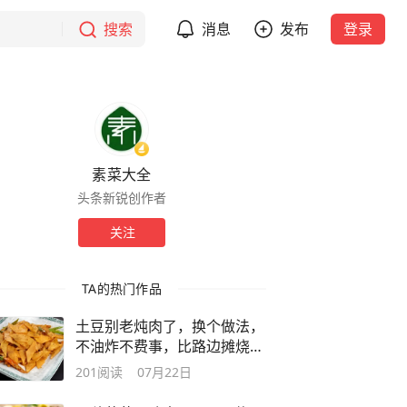
搜索
消息
发布
登录
素菜大全
头条新锐创作者
关注
TA的热门作品
土豆别老炖肉了，换个做法，
不油炸不费事，比路边摊烧烤
还解馋
201
阅读
07月22日