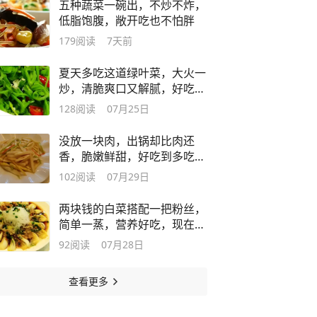
五种蔬菜一碗出，不炒不炸，
低脂饱腹，敞开吃也不怕胖
179
阅读
7天前
夏天多吃这道绿叶菜，大火一
炒，清脆爽口又解腻，好吃不
费事
128
阅读
07月25日
没放一块肉，出锅却比肉还
香，脆嫩鲜甜，好吃到多吃两
碗饭
102
阅读
07月29日
两块钱的白菜搭配一把粉丝，
简单一蒸，营养好吃，现在吃
正当时
92
阅读
07月28日
查看更多