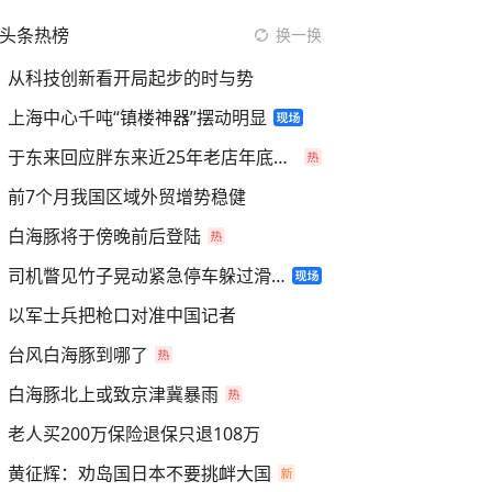
头条热榜
换一换
从科技创新看开局起步的时与势
上海中心千吨“镇楼神器”摆动明显
于东来回应胖东来近25年老店年底关闭
前7个月我国区域外贸增势稳健
白海豚将于傍晚前后登陆
司机瞥见竹子晃动紧急停车躲过滑坡
以军士兵把枪口对准中国记者
台风白海豚到哪了
白海豚北上或致京津冀暴雨
老人买200万保险退保只退108万
黄征辉：劝岛国日本不要挑衅大国