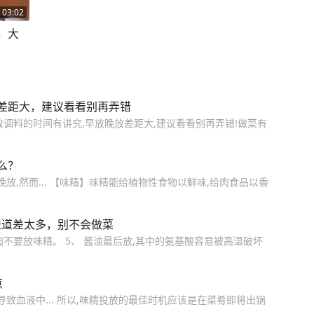
03:02
，大
差距大，建议看看别再弄错
调料的时间有讲究,早放晚放差距大,建议看看别再弄错!做菜有
么？
放,然而... 【味精】味精能给植物性食物以鲜味,给肉食品以香
味道差太多，别不会做菜
炒肉不要放味精。 5、 酱油最后放,其中的氨基酸容易被高温破坏
点
致血液中... 所以,味精投放的最佳时机应该是在菜肴即将出锅