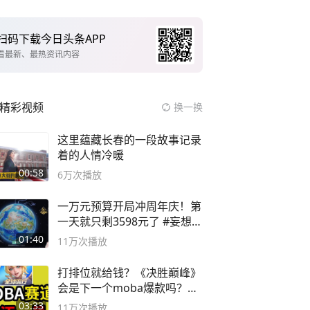
扫码下载今日头条APP
看最新、最热资讯内容
精彩视频
换一换
这里蕴藏长春的一段故事记录
着的人情冷暖
00:58
6万
次播放
一万元预算开局冲周年庆！第
一天就只剩3598元了 #妄想山
海
01:40
11万
次播放
打排位就给钱？《决胜巅峰》
会是下一个moba爆款吗？#
决胜巅峰
03:33
11万
次播放