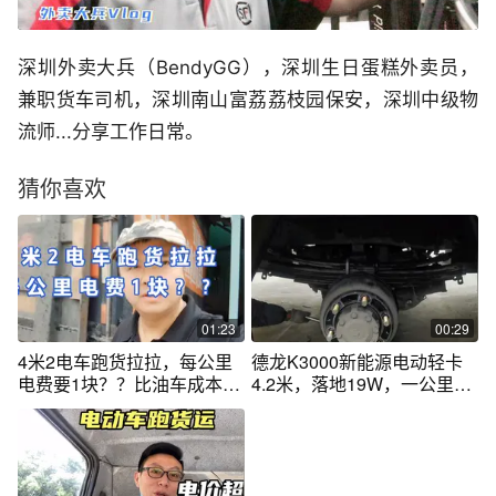
深圳外卖大兵（BendyGG），深圳生日蛋糕外卖员，
兼职货车司机，深圳南山富荔荔枝园保安，深圳中级物
流师...分享工作日常。
猜你喜欢
01:23
00:29
4米2电车跑货拉拉，每公里
德龙K3000新能源电动轻卡
电费要1块？？比油车成本低
4.2米，落地19W，一公里2
多少？
毛5