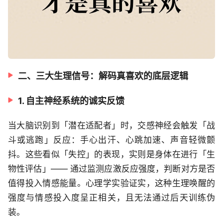
二、三大生理信号：解码真喜欢的底层逻辑
1. 自主神经系统的诚实反馈
当大脑识别到「潜在适配者」时，交感神经会触发「战
斗或逃跑」反应：手心出汗、心跳加速、声音轻微颤
抖。这些看似「失控」的表现，实则是身体在进行「生
物性评估」—— 通过监测应激反应强度，判断对方是否
值得投入情感能量。心理学实验证实，这种生理唤醒的
强度与情感投入度呈正相关，且无法通过后天训练伪
装。