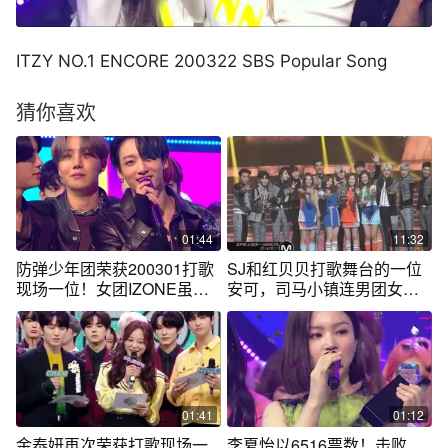
ITZY NO.1 ENCORE 200322 SBS Popular Song
猜你喜欢
01:44
11:32
防弹少年团荣获200301打歌
SJ和红贝贝打歌舞台的一位
现场一位！女团IZONE虽败
安可，司马小镇连男团女团
犹荣
舞都互跳啊
01:41
01:12
金泰妍再次荣获打歌现场一
李夏怡以6516票数！击败