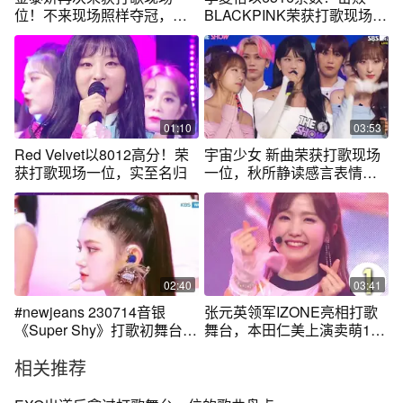
位！不来现场照样夺冠，毋
BLACKPINK荣获打歌现场一
庸置疑
位
01:10
03:53
Red Velvet以8012高分！荣
宇宙少女 新曲荣获打歌现场
获打歌现场一位，实至名归
一位，秋所静读感言表情一
脸兴奋
02:40
03:41
#newjeans 230714音银
张元英领军IZONE亮相打歌
《Super Shy》打歌初舞台！
舞台，本田仁美上演卖萌10
到底谁说是苏培盛的！！！
连拍！
相关推荐