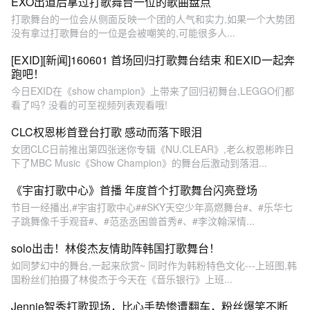
EXO出道后拿过打歌舞台一位的歌曲盘点
打歌舞台的一位会从侧面反映一个团的人气和实力,如果一个大势团
没有拿过打歌舞台的一位是会被嘲笑的,可能很多人...
[EXID][新闻]160601 首场回归打歌舞台结束 和EXID一起奔
跑吧！
今日EXID在《show champion》上带来了回归初舞台,LEGGO们都
看了吗? 没看的可至视频列表观看哦!
CLC权恩彬首登台打歌 感动而落下眼泪
女团CLC日前推出第四张迷你专辑《NU.CLEAR》,老么权恩彬昨日
下了MBC Music《Show Champion》的舞台后激动到落泪...
《宇宙打歌中心》首播 年度首个打歌舞台闪亮登场
节目一经播出,#宇宙打歌中心##SKY天空少年高燃舞台#、#乐华七
子跳舞像千手观音#、#范丞丞困兽首秀#、#李汶翰深情...
solo出击！林俊杰友情助阵韩国打歌舞台！
如同梦幻中的舞台,一起来欣赏~ 同时作为韩粉特色文化---上班图,韩
国粉丝们拍摄了林俊杰于今天在《音乐银行》上班...
Jennie智秀打歌现场，比心手势惨遭翻车，粉丝爆笑不断