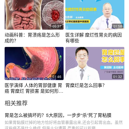
05:37
01:58
动画科普：胃溃疡是怎么形
医生详解 糜烂性胃炎的病因
成的？
有哪些
01:46
01:32
医学演绎 人体的胃部健康 胃
胃糜烂是怎么回事？
癌 胃糜烂 胃损害 是如何形成
的？
相关推荐
胃是怎么被搞坏的？5大原因，一步步“杀”死了胃粘膜
如果胃黏膜烂掉的地方恰好将血管暴露出来,还会引起胃出血。虽然
这些病不是什么绝症,但是十分遭罪,严重的可以折磨...