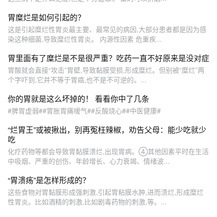
胃糜烂是如何引起的？
这是引起糜烂性胃炎最主要、最常见的病因,大部分患者都是因为感
染这种细菌,导致糜烂性胃炎。 内源性因素 危重疾...
胃里面有了糜烂是不是很严重？吃药一直不好原来是没对症
胃酸就会直接“攻击”胃壁,导致黏膜受损,形成糜烂。但别被“糜烂”两
个字吓到,它并不等于胃癌,也不是不可逆的。...
你的胃就是这么坏掉的！ 看看你中了几条
#脾胃虚弱##胃胀胃痛嗳气##反酸烧心##中医健康#
“烂胃王”或被揪出，别再冤枉辣椒，劝告父母：能少吃就少
吃
化疗药物等都会导致胃黏膜溃烂,出现胃病。④其他因素平时在生活
中吸烟、严重的创伤、年龄增长、心力衰竭、情绪波...
“胃溃疡”是怎样形成的？
这些食物对胃黏膜形成强刺激,引起胃粘膜水肿,进而溃烂,形成糜烂
性胃炎。比如酒精的刺激,比如剧毒药物的刺激,等。...