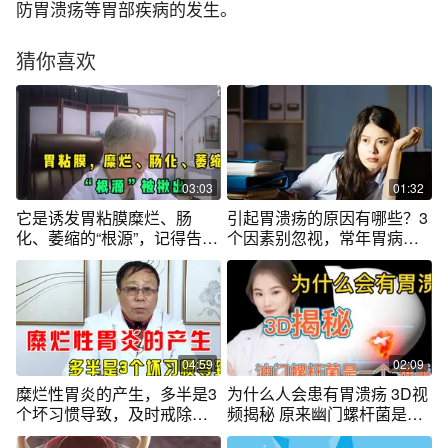
防胃溃疡等胃部疾病的发生。
猜你喜欢
03:03
01:32
它是诱发胃粘膜糜烂、肠
引起胃溃疡的原因有哪些？3
化、萎缩的“根源”，记得告诉
个因素别忽视，常年胃病患
家里人避开
者最应注意
04:59
02:09
糜烂性胃炎的产生，多半是3
为什么人会患有胃溃疡 3D视
个坏习惯导致，及时戒除养
频揭秘 原来幽门螺杆菌是主
胃更养身！
要“推手”