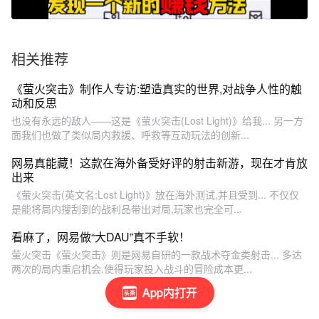
相关推荐
《萤火突击》制作人专访:塑造真实的世界,对战争人性的触
动和反思
也没有永远的敌人——这是《萤火突击(Lost Light)》给我... 另一方
面我们也做了类似局内救援、呼救等互动玩法的创新...
网易真能藏！这款在海外备受好评的射击新游，现在才肯放
出来
《萤火突击(英文名:Lost Light)》放在海外测试,并且受到... 不仅仅
是能将局内搜刮到的战利品带出对局,玩家也完全可...
看麻了，网易做“大DAU”真不手软！
萤火突击《萤火突击》则是网易自研的一款战术夺金类射击... 多达
两次的局内重启机会,使得玩家投入战斗的冒险成本更...
App内打开