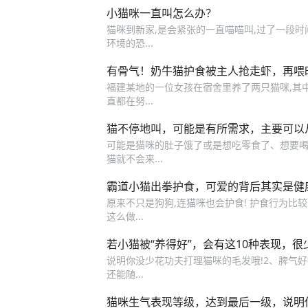
小猫咪一直叫怎么办？
猫咪到新家,是会紧张的一直喵喵叫,过了一段时
环境的恐...
有骨气！奶牛猫护食被主人抢走虾，再喂
福建某地的一位女孩在宿舍里养了两只猫咪,其
直都在努...
猫不停地叫，可能是有所需求，主要可以
可能是猫咪的肚子饿了或是想吃零食了、想要喝水
猫就不会来...
霸道小猫出拳护食，可爱的背后其实是健
原来不只是狗狗,连猫咪也会护食! 护食行为比
这么做...
若小猫被“养得好”，会有这10种表现，很
说明你没少花功夫打理猫咪的毛发哦!2、脾气好
还能随...
猫咪生气表现等级，达到最后一级，说明