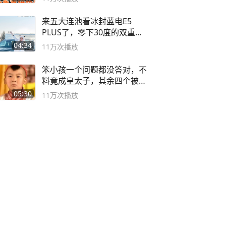
来五大连池看冰封蓝电E5
PLUS了，零下30度的双重冰
封40小时全录
04:34
11万
次播放
笨小孩一个问题都没答对，不
料竟成皇太子，其余四个被处
死
05:30
11万
次播放