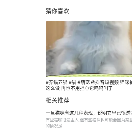
猜你喜欢
#养猫养猫 #猫 #萌宠 @抖音短视频 猫咪
这么做 再也不用担心它呜呜叫了
相关推荐
一旦猫咪有这几种表现，说明它早已恨透
有些猫咪很爱主人,但有些猫咪也可能会因为某些
的情况是...