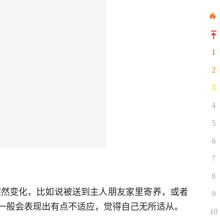
1
2
3
4
5
6
7
8
境突然变化，比如说被送到主人朋友家里寄养，或者
9
一般会表现出有点不适应，觉得自己无所适从。
10