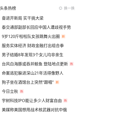
头条热榜
换一换
奋进开新局 实干挑大梁
泰交通部副部长回应中国人遭歧视手势
9岁120斤啦啦队女孩跳舞火出圈
服务实体经济 财政金融打出组合拳
男子结婚8年发现3个女儿均非亲生
台风白海豚或吞并鲸鱼 登陆地点更新
命案逃犯躲进深山21年活得像野人
狗子坐在酒馆台上突然“跟唱”
今日立秋
宇树科技IPO能让多少人财富自由
美媒称美国想用战术核武器对抗中俄