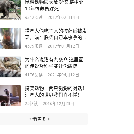
昆明动物园大象受惊 将相处
10年饲养员踩死
9312
阅读
2017年02月14日
猫星人偷吃主人的披萨后被发
现，喵：朕凭自己本事拿的死
都不放手
4579
阅读
2017年01月12日
为什么说猫有九条命 这里面
的传说及科学能让你震惊
4176
阅读
2021年04月12日
搞笑动物！两只狗狗的对话！
汪星人的世界我们真不懂！
25
阅读
2016年12月23日
查看更多