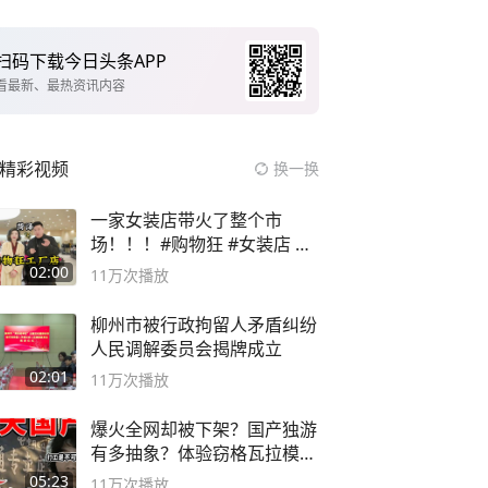
扫码下载今日头条APP
看最新、最热资讯内容
精彩视频
换一换
一家女装店带火了整个市
场！！！#购物狂 #女装店 #
高品质女装
02:00
11万
次播放
柳州市被行政拘留人矛盾纠纷
人民调解委员会揭牌成立
02:01
11万
次播放
爆火全网却被下架？国产独游
有多抽象？体验窃格瓦拉模拟
器！
05:23
11万
次播放