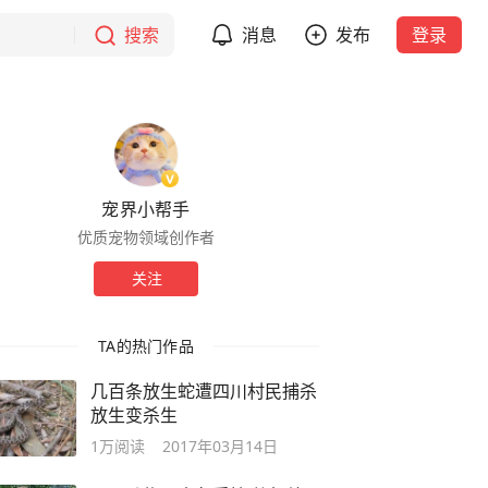
搜索
消息
发布
登录
宠界小帮手
优质宠物领域创作者
关注
TA的热门作品
几百条放生蛇遭四川村民捕杀
放生变杀生
1万
阅读
2017年03月14日