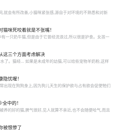
间,就会有所改善,小猫咪紧张感,源自于对环境的不熟悉和对新
时猫咪死咬着就是不张嘴！
中有一只奶牛猫,但是由于它曾经流浪过,所以很是护食。女孩一
从这三个方面考虑解决
了。猫经... 如果是未成年的幼猫,可以给些宠物羊奶粉,这样
康隐忧喔！
较常出现在狗狗身上,因为狗儿天生的保护欲与占有欲会促使牠们
少全中的！
被养的好的猫,脾气很好,见人就算不亲近,也不会随便哈气,而且
你被恨惨了