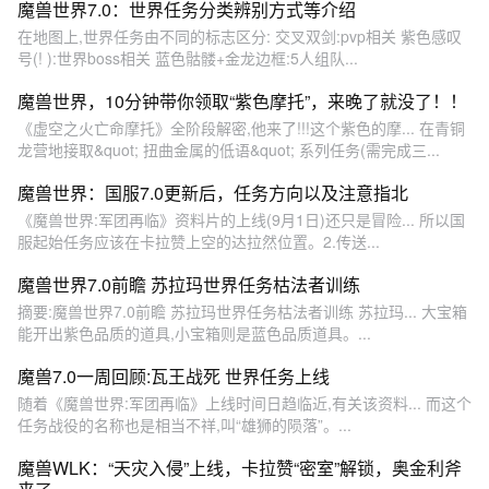
魔兽世界7.0：世界任务分类辨别方式等介绍
在地图上,世界任务由不同的标志区分: 交叉双剑:pvp相关 紫色感叹
号(! ):世界boss相关 蓝色骷髅+金龙边框:5人组队...
魔兽世界，10分钟带你领取“紫色摩托”，来晚了就没了！！
《虚空之火亡命摩托》全阶段解密,他来了!!!这个紫色的摩... 在青铜
龙营地接取&quot; 扭曲金属的低语&quot; 系列任务(需完成三...
魔兽世界：国服7.0更新后，任务方向以及注意指北
《魔兽世界:军团再临》资料片的上线(9月1日)还只是冒险... 所以国
服起始任务应该在卡拉赞上空的达拉然位置。2.传送...
魔兽世界7.0前瞻 苏拉玛世界任务枯法者训练
摘要:魔兽世界7.0前瞻 苏拉玛世界任务枯法者训练 苏拉玛... 大宝箱
能开出紫色品质的道具,小宝箱则是蓝色品质道具。...
魔兽7.0一周回顾:瓦王战死 世界任务上线
随着《魔兽世界:军团再临》上线时间日趋临近,有关该资料... 而这个
任务战役的名称也是相当不祥,叫“雄狮的陨落”。...
魔兽WLK：“天灾入侵”上线，卡拉赞“密室”解锁，奥金利斧