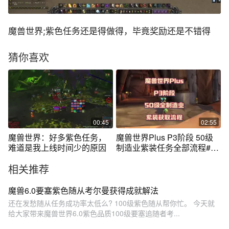
魔兽世界;紫色任务还是得做得，毕竟奖励还是不错得
猜你喜欢
00:45
02:55
魔兽世界：好多紫色任务，
魔兽世界Plus P3阶段 50级
难道是我上线时间少的原因
制造业紫装任务全部流程#魔
兽世界
相关推荐
魔兽6.0要塞紫色随从考尔曼获得成就解法
还在发愁随从任务成功率太低么? 100级紫色随从帮你忙。 今天就
给大家带来魔兽世界6.0紫色品质100级要塞追随者考...