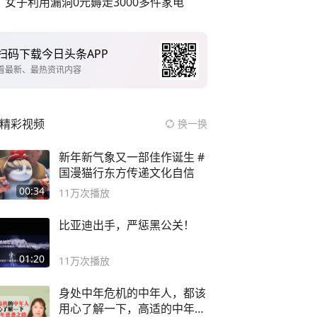
女子利用漏洞0元薅走3000多件家电
扫码下载今日头条APP
看最新、最热资讯内容
精彩视频
换一换
新年新气象又一部佳作诞生 #
国漫猫行东方传递文化自信
00:34
11万
次播放
比亚迪出手，严惩黑公关！
01:20
11万
次播放
身处中年危机的中年人，都该
用心了解一下，高适的中年逆