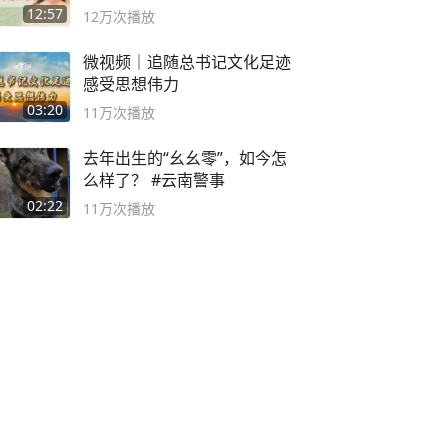
袭之路
12:57
12万
次播放
微视频｜追随总书记文化足迹
感受思想伟力
03:20
11万
次播放
去年出生的“幺幺零”，如今怎
么样了？ #云南警事
02:22
11万
次播放