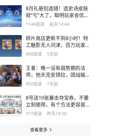
8月礼册别选错！选史诗皮肤
就“亏”大了，聪明玩家会优先
兑换它
1146
阅读
前天14:44
碎片商店更新不到8小时！特
工魅影无人问津，百万玩家抢
着兑换它
900
阅读
5天前
王者：唯一没有弱势期的法
师，他天克安琪拉，团战输出
没有上限
402
阅读
7天前
8号送10张暴击夺宝券，不要
立刻使用，有个方法更容易得
典藏皮肤
377
阅读
昨天14:20
查看更多