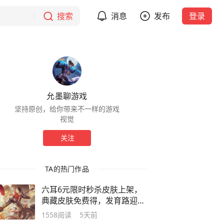
搜索
消息
发布
登录
允墨聊游戏
坚持原创，给你带来不一样的游戏
视觉
关注
TA的热门作品
六耳6元限时秒杀皮肤上架，
典藏皮肤免费得，发育路迎来
新射手
1558
阅读
5天前