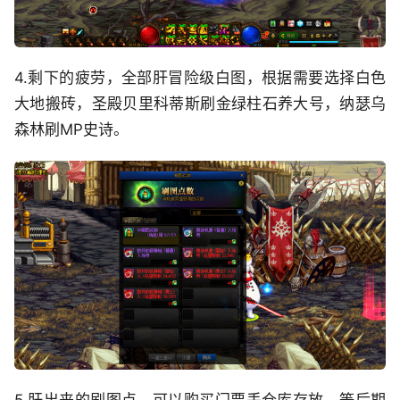
4.剩下的疲劳，全部肝冒险级白图，根据需要选择白色
大地搬砖，圣殿贝里科蒂斯刷金绿柱石养大号，纳瑟乌
森林刷MP史诗。