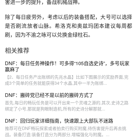
害进一步的提升，备战机械战神。
除了每日疲劳外，考虑以后的装备搭配，大号可以选择
是否刷流放者山脉。希洛克和奥兹玛团本建议每周都
刷，因为不渝之咏可以兑换金绿柱石。
相关推荐
DNF：每日任务神操作！可多得“105自选史诗”，多号玩家
赢麻了
【2、每日任务产出账绑的先兆水晶】比如下图展示的奖励界面,完
成3个简单的任务就能获得34个水晶,其中一半为账绑...
DNF：搬砖党已经不是以前的搬砖方式了
首先,每日的畅玩任务是可以开出来一个灵魂之源的,其次,史诗之路
绑定了小号,那就是狗眼制造机,所有的史诗分解那就...
DNF：回归玩家详细指南，快速跟上大部队不迷路
推荐可在DNF畅玩探索或者拍卖行购买附魔,待伤害提升后再去挑
战。装备打造:装备打造分为两部分,增幅强化与附魔。...