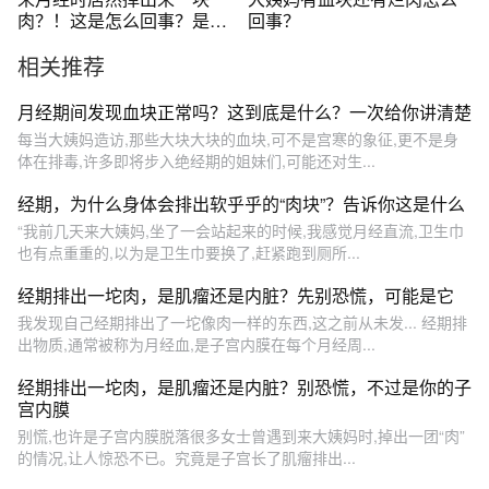
肉？！这是怎么回事？是得
回事？
了什么疾病吗 😭#医者名片 #
相关推荐
健康真相官 @红色边区行
月经期间发现血块正常吗？这到底是什么？一次给你讲清楚
每当大姨妈造访,那些大块大块的血块,可不是宫寒的象征,更不是身
体在排毒,许多即将步入绝经期的姐妹们,可能还对生...
经期，为什么身体会排出软乎乎的“肉块”？告诉你这是什么
“我前几天来大姨妈,坐了一会站起来的时候,我感觉月经直流,卫生巾
也有点重重的,以为是卫生巾要换了,赶紧跑到厕所...
经期排出一坨肉，是肌瘤还是内脏？先别恐慌，可能是它
我发现自己经期排出了一坨像肉一样的东西,这之前从未发... 经期排
出物质,通常被称为月经血,是子宫内膜在每个月经周...
经期排出一坨肉，是肌瘤还是内脏？别恐慌，不过是你的子
宫内膜
别慌,也许是子宫内膜脱落很多女士曾遇到来大姨妈时,掉出一团“肉”
的情况,让人惊恐不已。究竟是子宫长了肌瘤排出...