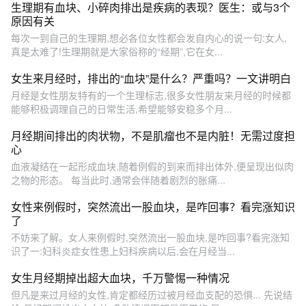
生理期有血块、小碎肉排出是疾病的表现？医生：或与3个
原因有关
每次一到自己的生理期,想必各位女性都会发自内心的说一句:女人,
真是太难了!生理期就是大家俗称的“经期”,它在女...
女生来月经时，排出的“血块”是什么？严重吗？一文讲明白
月经是女性朋友特有的一个生理标志,很多女性朋友来月经的时候都
能够积极调理自己的日常生活,希望能够安稳多个月...
月经期间排出的肉状物，不是肌瘤也不是内脏！无需过度担
心
血液凝结在一起形成血块,随着例假的到来而排出体外,便呈现出似肉
之物的形态。 每当此时,通常会伴随着剧烈的胀痛...
女性来例假时，突然流出一股血块，是咋回事？看完涨知识
了
不妨来了解。女人来例假时,突然流出一股血块,是咋回事?看完涨知
识了一:妇科炎症女性患上妇科疾病以后,会在月经当...
女生月经期掉出超大血块，千万警惕一种情况
但凡是来过月经的女性,肯定都经历过被月经血支配的恐惧... 先说结