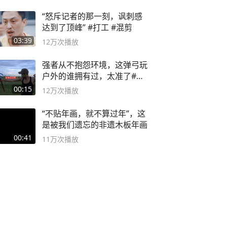
“怒斥记者的那一刻，讽刺感
达到了顶峰” #打工 #混剪
03:39
12万
次播放
强者从不抱怨环境，这弹弓玩
户外的谁拥有过，太准了#弹
弓#户外
00:15
12万
次播放
“不贴年画，就不算过年”，这
是被我们遗忘的非遗木板年画
00:41
11万
次播放