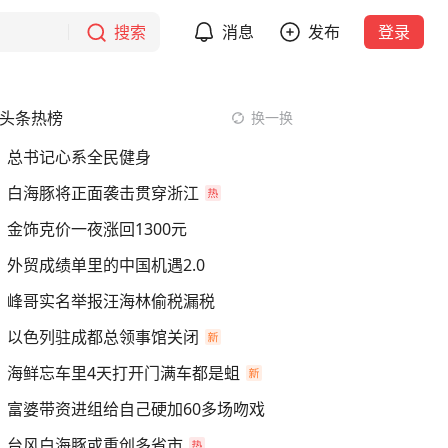
搜索
消息
发布
登录
头条热榜
换一换
总书记心系全民健身
白海豚将正面袭击贯穿浙江
金饰克价一夜涨回1300元
外贸成绩单里的中国机遇2.0
峰哥实名举报汪海林偷税漏税
以色列驻成都总领事馆关闭
海鲜忘车里4天打开门满车都是蛆
富婆带资进组给自己硬加60多场吻戏
台风白海豚或重创多省市