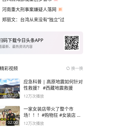
河南重大刑事案嫌疑人落网
郑丽文：台湾从来没有“独立”过
扫码下载今日头条APP
看最新、最热资讯内容
精彩视频
换一换
应急科普 | 高原地震如何针对
性救援？ #西藏地震救援
02:20
12万
次播放
一家女装店带火了整个市
场！！！#购物狂 #女装店 #
高品质女装
02:00
12万
次播放