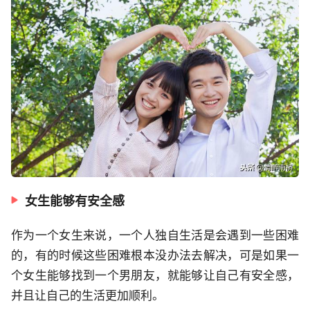
女生能够有安全感
作为一个女生来说，一个人独自生活是会遇到一些困难
的，有的时候这些困难根本没办法去解决，可是如果一
个女生能够找到一个男朋友，就能够让自己有安全感，
并且让自己的生活更加顺利。