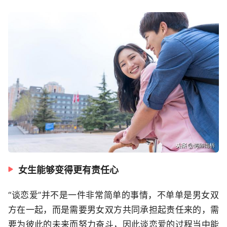
女生能够变得更有责任心
“谈恋爱”并不是一件非常简单的事情，不单单是男女双
方在一起，而是需要男女双方共同承担起责任来的，需
要为彼此的未来而努力奋斗，因此谈恋爱的过程当中能