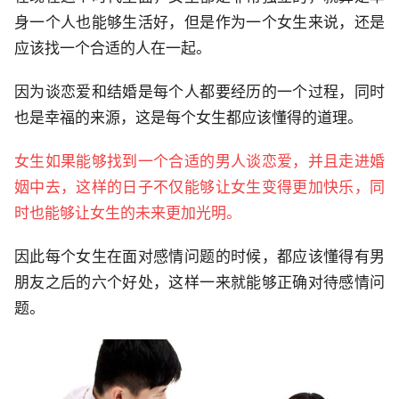
身一个人也能够生活好，但是作为一个女生来说，还是
应该找一个合适的人在一起。
因为谈恋爱和结婚是每个人都要经历的一个过程，同时
也是幸福的来源，这是每个女生都应该懂得的道理。
女生如果能够找到一个合适的男人谈恋爱，并且走进婚
姻中去，这样的日子不仅能够让女生变得更加快乐，同
时也能够让女生的未来更加光明。
因此每个女生在面对感情问题的时候，都应该懂得有男
朋友之后的六个好处，这样一来就能够正确对待感情问
题。