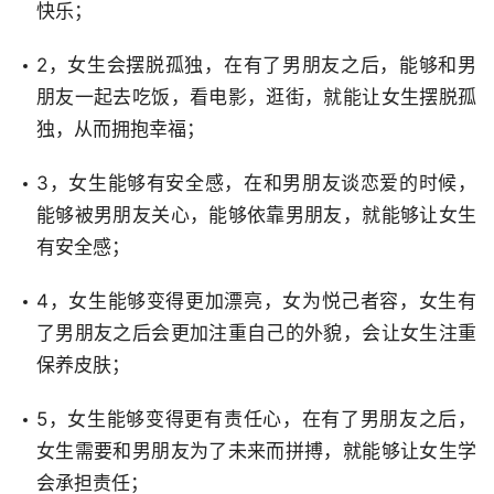
快乐；
2，女生会摆脱孤独，在有了男朋友之后，能够和男
朋友一起去吃饭，看电影，逛街，就能让女生摆脱孤
独，从而拥抱幸福；
3，女生能够有安全感，在和男朋友谈恋爱的时候，
能够被男朋友关心，能够依靠男朋友，就能够让女生
有安全感；
4，女生能够变得更加漂亮，女为悦己者容，女生有
了男朋友之后会更加注重自己的外貌，会让女生注重
保养皮肤；
5，女生能够变得更有责任心，在有了男朋友之后，
女生需要和男朋友为了未来而拼搏，就能够让女生学
会承担责任；