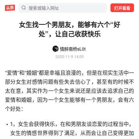
打开看看
女生找一个男朋友，能够有六个“好
处”，让自己收获快乐
情醉南桥sL0t
2020-11-9 14:00
“爱情”和“婚姻”都是幸福且浪漫的，但是在现实生活中一
部分女生对感情问题有些失去信心了，甚至有的时候不
太在意，其实作为一个女生来说还是应该去追求自己的
爱情和婚姻，因为一个女生能够有一个男朋友，会有六
个好处：
1，女生会获得快乐，在和男朋友谈恋爱的过程当中，
女生的情感世界得到了满足，从而会让自己变得更加