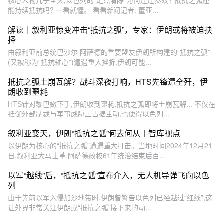
能持续抵抗吗? 一看就懂。 看看新闻记者: 董亚...
解读｜叙利亚惊变冲击“抵抗之弧”，专家：伊朗或将被迫抉
择
由叙利亚前总统巴沙尔·阿萨德的重要盟友伊朗所构建的“抵抗之弧”
(又被称为“抵抗轴心”)遭遇重大挫折,伊朗可能...
抵抗之弧土崩瓦解？战斗深夜打响，HTS先锋遭全歼，伊
朗收到噩耗
HTS针对黎巴嫩下手,伊朗收到噩耗,抵抗之弧即将土崩瓦解... 不仅在
抵御外部制裁与军事威胁上占据主动,也使得以色列...
叙利亚变天，伊朗“抵抗之弧”何去何从丨智库视点
以伊朗为核心的“抵抗之弧”遭遇重大打击。当地时间2024年12月21
日,叙利亚大马士革,阿萨德政权61年统治结束后百...
以军“越线”后，“抵抗之弧”宣布介入，无人机导弹飞向以色
列
由于先前以军入侵加沙地带时,伊朗曾警告以色列已经越过“红线”,这
让外界非常关注伊朗或“抵抗之弧”接下来的动...