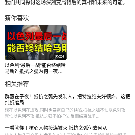
我们共同探讨这场深刻变局背后的真相和未来的可能。
猜你喜欢
05:24
以色列“最后一战”能否终结哈
马斯？抵抗之弧为何一夜崩
塌？
相关推荐
群殴在子夜！抵抗之弧先发制人，把特拉维夫好顿炸，这把
纯折磨局
现在以色列在进攻,同时也暴露自己的缺陷,抵抗之弧不怕以色列攻,
就怕以色列不攻,抵抗之弧不怕打仗,反而结束战争,...
一看就懂丨核心人物接连被灭 抵抗之弧何去何从
核心人物几乎全灭,以色列的“定点清除”为何连连奏效? 抵抗之弧还