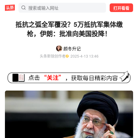
打开看看
抵抗之弧全军覆没？5万抵抗军集体缴
枪，伊朗：批准向美国投降！
颜冬升记
头条新锐创作者
  2025-4-13 13:46