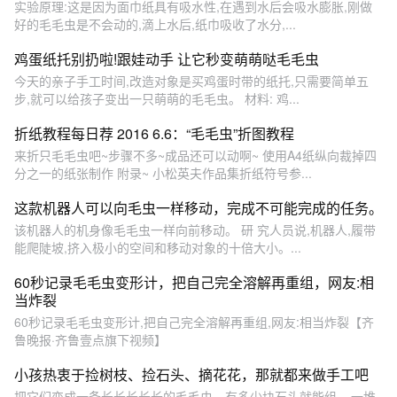
实验原理:这是因为面巾纸具有吸水性,在遇到水后会吸水膨胀,刚做
好的毛毛虫是不会动的,滴上水后,纸巾吸收了水分,...
鸡蛋纸托别扔啦!跟娃动手 让它秒变萌萌哒毛毛虫
今天的亲子手工时间,改造对象是买鸡蛋时带的纸托,只需要简单五
步,就可以给孩子变出一只萌萌的毛毛虫。 材料: 鸡...
折纸教程每日荐 2016 6.6：“毛毛虫”折图教程
来折只毛毛虫吧~步骤不多~成品还可以动啊~ 使用A4纸纵向裁掉四
分之一的纸张制作 附录~ 小松英夫作品集折纸符号参...
这款机器人可以向毛虫一样移动，完成不可能完成的任务。
该机器人的机身像毛毛虫一样向前移动。 研 究人员说,机器人,履带
能爬陡坡,挤入极小的空间和移动对象的十倍大小。...
60秒记录毛毛虫变形计，把自己完全溶解再重组，网友:相
当炸裂
60秒记录毛毛虫变形计,把自己完全溶解再重组,网友:相当炸裂【齐
鲁晚报·齐鲁壹点旗下视频】
小孩热衷于捡树枝、捡石头、摘花花，那就都来做手工吧
把它们变成一条长长长长长的毛毛虫。有多少块石头就能组... 一堆