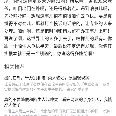
序，你说这得是多大的麻烦啊！所以啊，各位观众老
爷，咱们出门在外啊，还是得悠着点。遇到啥事儿啊，
先冷静冷静，想想这事儿值不值得咱们去争执。要是真
觉得不对劲儿，那就打个投诉电话啥的，让专业的人来
处理。咱们啊，还是把时间和精力留在办正事儿上吧！
再说了啊，这世界上的人多了去了，啥样儿的都有。你
跟一个陌生人争执半天，最后说不定还得发现，你俩其
实根本就不是一个频道的。你说这得多尴尬啊！
相关推荐
出门在外，千万别和这1类人较劲，原因很现实
让我想起了法律学者罗翔在谈论冲突时所提倡的「幸福者退... 我其
实挺后悔当时跟那名男子发生争执的,一来它严重影响...
真的不要随便和陌生人起冲突！看完网友的亲身经历，我恍
然大悟了
与陌生人发生冲突是非常危险的事情我们无法预测对方的情... 以避
免不必要的矛盾和冲突同时,我们也应该从他人的亲身...