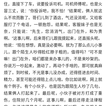
住，直接下了车，说要投诉司机。司机师傅呢，也是火
冒三丈，说：“你投诉吧，我不怕！”结果呢，俩人就这
么不欢而散了。哥们儿到了酒店，气还没消呢，又给客
服打了个电话，一顿抱怨。结果呢，客服妹子也是无
奈，只能说：“先生，您消消气，出门在外，和为贵
啊。”这事儿啊，后来哥们儿跟我提起来，还直摇头呢。
他说：“现在想想，真是没必要啊。就为了那么点儿小事
儿，跟个陌生人吵得脸红脖子粗的，值得吗？”可不是
嘛！出门在外，咱们都是来办事儿的，不是来吵架的。
你说万一吵起来，激动了，再动个手啥的，那可就真麻
烦了。到时候，不光是事儿没办成，还得搭进去时间、
精力，甚至可能还得赔上点儿啥。你比如说啊，网上就
有个例子。有个小伙子，也是因为跟陌生人吵了几句，
结果俩人打起来了。最后呢，小伙子被对方打成了重
伤，住院好几个月呢。这事儿啊，最后还得走法律程