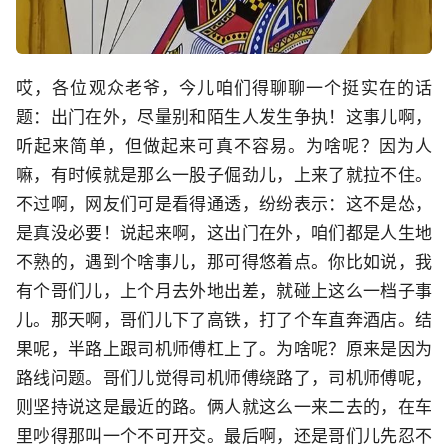
哎，各位观众老爷，今儿咱们得聊聊一个挺实在的话
题：出门在外，尽量别和陌生人发生争执！这事儿啊，
听起来简单，但做起来可真不容易。为啥呢？因为人
嘛，有时候就是那么一股子倔劲儿，上来了就拉不住。
不过啊，网友们可是看得通透，纷纷表示：这不是怂，
是真没必要！说起来啊，这出门在外，咱们都是人生地
不熟的，遇到个啥事儿，那可得悠着点。你比如说，我
有个哥们儿，上个月去外地出差，就碰上这么一档子事
儿。那天啊，哥们儿下了高铁，打了个车直奔酒店。结
果呢，半路上跟司机师傅杠上了。为啥呢？原来是因为
路线问题。哥们儿觉得司机师傅绕路了，司机师傅呢，
则坚持说这是最近的路。俩人就这么一来二去的，在车
里吵得那叫一个不可开交。最后啊，还是哥们儿先忍不