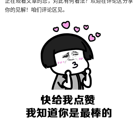
正在观看文章的您，对此有何看法？欢迎在评论区分享
你的见解！咱们评论区见。