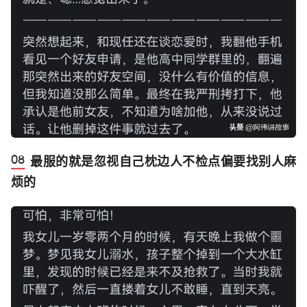
最服的就是忽视自己枕边人不检点偏要找别人麻
烦的