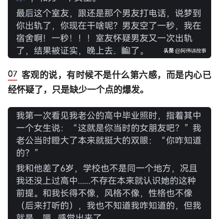
客观的说，有时候不是什么第六感，而是内心已
经怀疑了，只是缺少一个点的爆发。