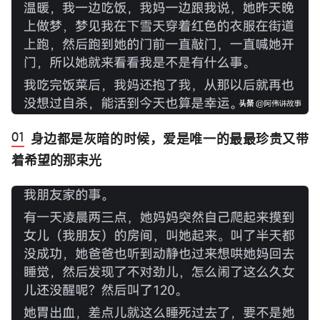
身边都是灰暗的时候，爱是唯一的最最珍贵又带
着希望的那束光