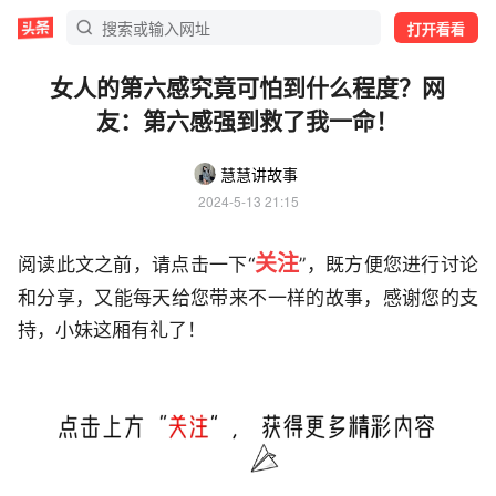
打开看看
女人的第六感究竟可怕到什么程度？网
友：第六感强到救了我一命！
慧慧讲故事
2024-5-13 21:15
关注
阅读此文之前，请点击一下“
”，既方便您进行讨论
和分享，又能每天给您带来不一样的故事，感谢您的支
持，小妹这厢有礼了！