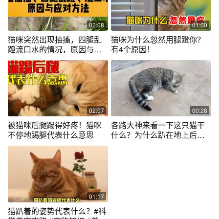
02:08
01:00
猫咪突然出现抽搐，四腿乱
猫咪为什么忽然用腿蹬你？
蹬流口水的情况，原因与应
有4个原因！
对方法大讲解
02:07
00:28
被猫咪后腿踢得好疼！猫咪
各路大神来看一下这只猫干
不停地踢腿代表什么意思
什么？为什么趴在地上后腿
一蹬一蹬的？
01:17
猫趴着的姿势代表什么？#科