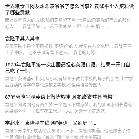
世界粮食日网友想念袁爷爷了怎么回事？袁隆平个人资料做
了哪些贡献
面对这些喜人的成绩,我们又想起了今年5月22日离我们而去的那位
老人——袁隆平院士。 禾下乘凉梦,一稻一人生,那一...
袁隆平其人其事
袁隆平院士是个不用拐杖“不服老”的人,就像在杂交水稻... 袁隆平停
止了呼吸。“老爷子没有留下遗言。”袁老的儿媳...
1979年袁隆平第一次出国最担心英语口语，结果一开口自
己吃了一惊
袁隆平英语基础扎实,从小就有毕业于教会学校的母亲的引导,上中学
后就读的博学中学也是教会学校,不但英语是外国人...
87岁袁隆平飚英语上微博热搜 网友致敬“中国脊梁”
袁隆平曾说到他有两个梦:一个是禾下乘凉梦。我的梦里水稻长得有
高粱那么高、子粒有花生米那么大。另外一个梦想就...
学起来！袁隆平在线“飚”英语，又刷屏了...
袁隆平分享8字成功经验:知识、汗水、灵感和机遇。他还做出了进
一步的解释,翻译出了英文:“知识是基础,汗水是实践...