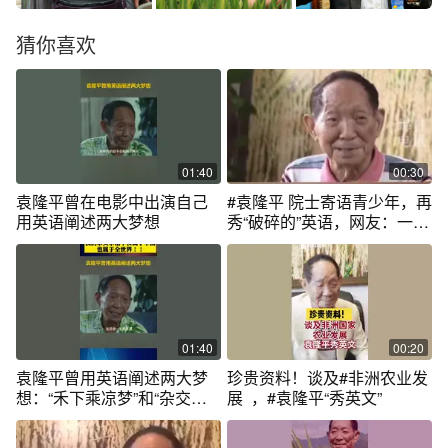
猜你喜欢
01:40
00:30
袁隆平曾在电影中出演自己
#袁隆平 院士寄语青少年，再
用英语阐述两大梦想
秀“破碎的”英语，网友：一点
都不“破碎”，说得很good！
01:40
00:20
袁隆平曾用英语阐述两大梦
珍贵资料！谈及#非洲农业发
想：“禾下乘凉梦”和“杂交水
展 ，#袁隆平“秀英文”
稻覆盖全球梦”！