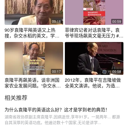
00:16
00:59
90岁袁隆平飚英语又上热
菲律宾记者对话袁隆平，袁
搜，杂交水稻的英文，学会
爷爷现场飙英文毫无压力 #袁
了吗？
隆平 @抖音短视频
00:17
00:58
袁隆平再飙英语，谈非洲国
2012年，袁隆平在吉隆坡做
家农业发展问题。“杂交水稻”
全英文演讲。他说，为造福
用英语怎么说你学会了吗？#
人类，他愿意杂交水稻技术
相关推荐
袁隆平
帮助发展中国家。#袁隆平全
英文演讲
为什么袁隆平的英语这么好？这才是学到老的典范！
湖南省政协原副主席袁隆平,因病逝世,享年91岁。一晃两年... 都源
自其深厚的英语功底。他遍访数十个国家,无论是讲学...