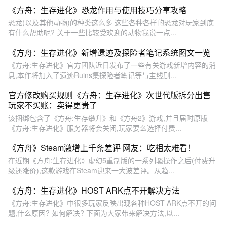
《方舟：生存进化》恐龙作用与使用技巧分享攻略
恐龙(以及其他动物)的种类这么多 这些各种各样的恐龙对玩家到底
有什么帮助呢? 关于一些比较受欢迎的动物我说一点...
《方舟：生存进化》新增遗迹及探险者笔记系统图文一览
《方舟:生存进化》官方团队近日发布了一些有关游戏新增内容的消
息,本作将加入了遗迹Ruins集探险者笔记等与主线剧...
官方修改购买规则《方舟：生存进化》次世代版拆分出售
玩家不买账：卖得更贵了
该捆绑包含了《方舟:生存攀升》和《方舟2》游戏,并且届时原版
《方舟:生存进化》服务器将会关闭,玩家要么选择付费...
《方舟》Steam激增上千条差评 网友：吃相太难看！
在近期《方舟:生存进化》虚幻5重制版的一系列骚操作之后(付费升
级还涨价),这款游戏在Steam迎来一大波差评。从趋...
《方舟：生存进化》HOST ARK点不开解决方法
《方舟:生存进化》中很多玩家反映出现各种HOST ARK点不开的问
题,什么原因? 如何解决? 下面为大家带来解决方法,以...