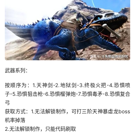
武器系列：
按顺序为：1.天神剑-2.地狱剑-3.终极火把-4.恐惧喷
子-5.恐惧狙击枪-6.恐惧榴弹炮-7.恐惧毒矛-8.恐惧复合
弓
获取方式：1.无法解锁制作，可打三阶天神暴虐龙boss
机率掉落
2.无法解锁制作，只能代码刷取