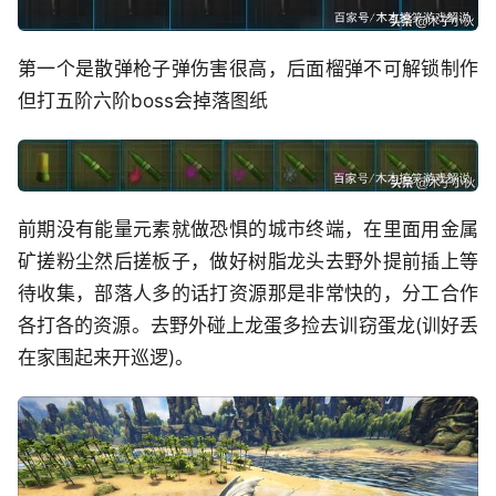
第一个是散弹枪子弹伤害很高，后面榴弹不可解锁制作
但打五阶六阶boss会掉落图纸
前期没有能量元素就做恐惧的城市终端，在里面用金属
矿搓粉尘然后搓板子，做好树脂龙头去野外提前插上等
待收集，部落人多的话打资源那是非常快的，分工合作
各打各的资源。去野外碰上龙蛋多捡去训窃蛋龙(训好丢
在家围起来开巡逻)。