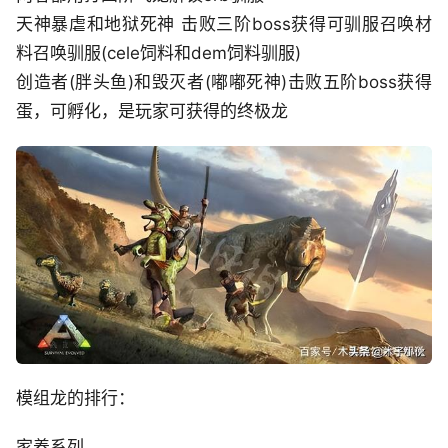
天神暴虐和地狱死神 击败三阶boss获得可驯服召唤材
料召唤驯服(cele饲料和dem饲料驯服)
创造者(胖头鱼)和毁灭者(嘟嘟死神)击败五阶boss获得
蛋，可孵化，是玩家可获得的终极龙
模组龙的排行：
家养系列